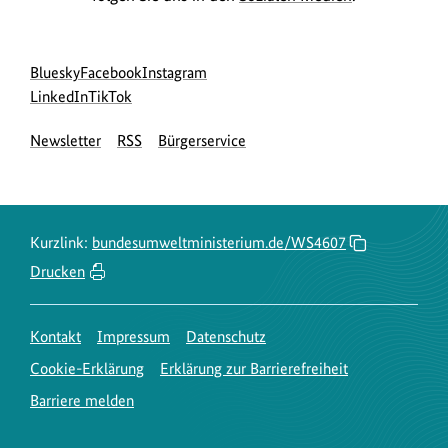
Social
zur
zur
zur
Bluesky
Facebook
Instagram
Media
Bluesky-
zur
zur
Facebook-
Instagram-
LinkedIn
TikTok
Navigation
Seite
LinkedIn-
TikTok-
Seite
Seite
Newsletter
RSS
Bürgerservice
des
Seite
Seite
des
des
BMUKN
des
des
BMUKN
BMUKN
BMUKN
BMUKN
Kurzlink:
bundesumweltministerium.de/WS4607
Drucken
Kontakt
Impressum
Datenschutz
Cookie-Erklärung
Erklärung zur Barrierefreiheit
Barriere melden