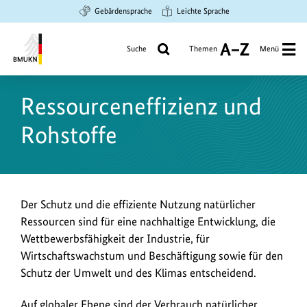
Zum
Zur
Zur
Gebärdensprache
Leichte Sprache
Hauptinhalt
Suche
Hauptnavigation
springen
springen
springen
Suche
Themen
Menü
A
bis
Bundesministerium
Z
für
Ressourceneffizienz und
Umwelt,
Klimaschutz,
Rohstoffe
Naturschutz
und
nukleare
Sicherheit
Der Schutz und die effiziente Nutzung natürlicher
Ressourcen sind für eine nachhaltige Entwicklung, die
Wettbewerbsfähigkeit der Industrie, für
Wirtschaftswachstum und Beschäftigung sowie für den
Schutz der Umwelt und des Klimas entscheidend.
Auf globaler Ebene sind der Verbrauch natürlicher