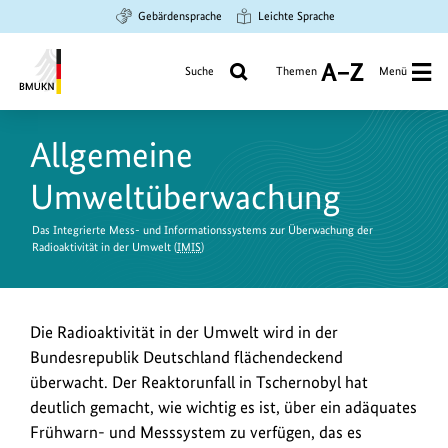
Zum
Zur
Zur
Gebärdensprache
Leichte Sprache
Hauptinhalt
Suche
Hauptnavigation
springen
springen
springen
Suche
Themen
Menü
A
bis
Bundesministerium
Z
für
Allgemeine
Umwelt,
Klimaschutz,
Umweltüberwachung
Naturschutz
und
Das Integrierte Mess- und Informationssystems zur Überwachung der
nukleare
Radioaktivität in der Umwelt (
IMIS
)
Sicherheit
Die Radioaktivität in der Umwelt wird in der
Bundesrepublik Deutschland flächendeckend
überwacht. Der Reaktorunfall in Tschernobyl hat
deutlich gemacht, wie wichtig es ist, über ein adäquates
Frühwarn- und Messsystem zu verfügen, das es