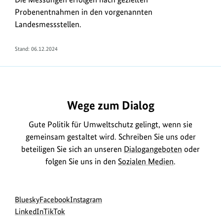
Probenentnahmen in den vorgenannten
Landesmessstellen.
Stand: 06.12.2024
Wege zum Dialog
Gute Politik für Umweltschutz gelingt, wenn sie
gemeinsam gestaltet wird. Schreiben Sie uns oder
beteiligen Sie sich an unseren
Dialogangeboten
oder
folgen Sie uns in den
Sozialen Medien
.
Social
zur
zur
zur
Bluesky
Facebook
Instagram
Media
Bluesky-
zur
zur
Facebook-
Instagram-
LinkedIn
TikTok