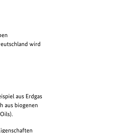
eben
Deutschland wird
ispiel aus Erdgas
ch aus biogenen
ils).
Eigenschaften