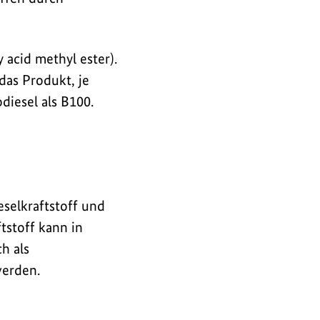
 acid methyl ester).
das Produkt, je
diesel als B100.
selkraftstoff und
tstoff kann in
h als
werden.