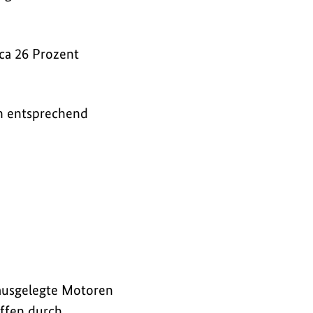
rca 26 Prozent
 in entsprechend
 ausgelegte Motoren
offen durch