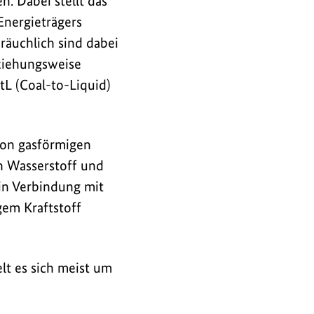
n. Dabei stellt das
Energieträgers
bräuchlich sind dabei
ziehungsweise
L (Coal-to-Liquid)
von gasförmigen
in Wasserstoff und
 in Verbindung mit
gem Kraftstoff
lt es sich meist um