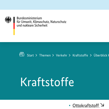
Zum
Zur
Zur
Hauptinhalt
Suche
Hauptnavigation
springen
springen
springen
Bundesministerium
für
Umwelt,
Start
Themen
Verkehr
Kraftstoffe
Überblick 
Klimaschutz,
Naturschutz
und
Kraftstoffe
nukleare
Sicherheit
Ottokraftstoff