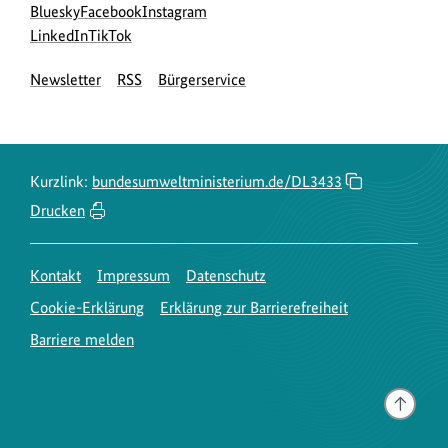
Social
zur
zur
zur
Bluesky
Facebook
Instagram
Media
Bluesky-
zur
zur
Facebook-
Instagram-
LinkedIn
TikTok
Navigation
Seite
LinkedIn-
TikTok-
Seite
Seite
Newsletter
RSS
Bürgerservice
des
Seite
Seite
des
des
BMUKN
des
des
BMUKN
BMUKN
BMUKN
BMUKN
Kurzlink:
bundesumweltministerium.de/DL3433
Drucken
Kontakt
Impressum
Datenschutz
Cookie-Erklärung
Erklärung zur Barrierefreiheit
Barriere melden
Gehe
nach
oben