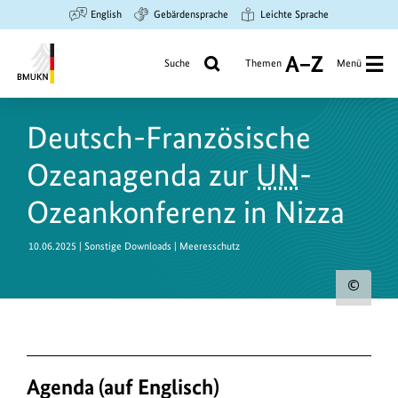
Zum
Zur
Zur
English
Gebärdensprache
Leichte Sprache
Hauptinhalt
Suche
Hauptnavigation
springen
springen
springen
Suche
Themen
Menü
A
bis
Bundesministerium
Z
für
Deutsch-Französische
Umwelt,
Klimaschutz,
Ozeanagenda zur
UN
-
Naturschutz
und
Ozeankonferenz in Nizza
nukleare
Sicherheit
10.06.2025
| Sonstige Downloads | Meeresschutz
Urh
zum
Bild
anz
Agenda (auf Englisch)