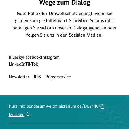
Wege zum Dialog
Gute Politik für Umweltschutz gelingt, wenn sie
gemeinsam gestaltet wird. Schreiben Sie uns oder
beteiligen Sie sich an unseren
Dialogangeboten
oder
folgen Sie uns in den
Sozialen Medien
.
Social
zur
zur
zur
Bluesky
Facebook
Instagram
Media
Bluesky-
zur
zur
Facebook-
Instagram-
LinkedIn
TikTok
Navigation
Seite
LinkedIn-
TikTok-
Seite
Seite
Newsletter
RSS
Bürgerservice
des
Seite
Seite
des
des
BMUKN
des
des
BMUKN
BMUKN
BMUKN
BMUKN
Kurzlink:
bundesumweltministerium.de/DL3440
Drucken