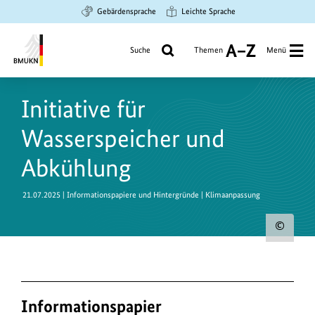
Zum
Zur
Zur
Gebärdensprache
Leichte Sprache
Hauptinhalt
Suche
Hauptnavigation
springen
springen
springen
Suche
Themen
Menü
A
bis
Bundesministerium
Z
für
Initiative für
Umwelt,
Klimaschutz,
Wasserspeicher und
Naturschutz
und
Abkühlung
nukleare
Sicherheit
21.07.2025
| Informationspapiere und Hintergründe | Klimaanpassung
Urh
zum
Bild
anz
Informationspapier