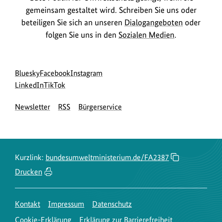
gemeinsam gestaltet wird. Schreiben Sie uns oder
beteiligen Sie sich an unseren
Dialogangeboten
oder
folgen Sie uns in den
Sozialen Medien
.
Social
zur
zur
zur
Bluesky
Facebook
Instagram
Media
Bluesky-
zur
zur
Facebook-
Instagram-
LinkedIn
TikTok
Navigation
Seite
LinkedIn-
TikTok-
Seite
Seite
Newsletter
RSS
Bürgerservice
des
Seite
Seite
des
des
BMUKN
des
des
BMUKN
BMUKN
BMUKN
BMUKN
Kurzlink:
bundesumweltministerium.de/FA2387
Drucken
Kontakt
Impressum
Datenschutz
Cookie-Erklärung
Erklärung zur Barrierefreiheit