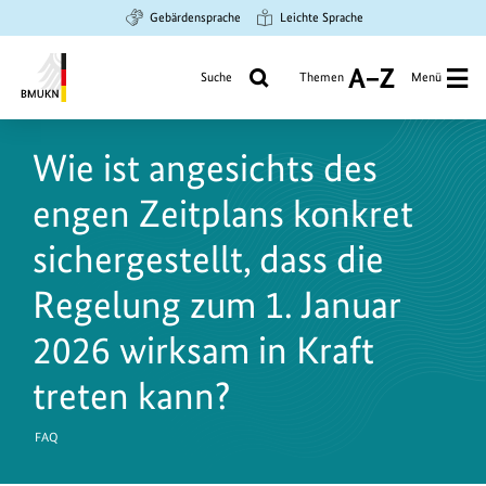
Zum
Zur
Zur
Gebärdensprache
Leichte Sprache
Hauptinhalt
Suche
Hauptnavigation
springen
springen
springen
Suche
Themen
Menü
A
bis
Bundesministerium
Z
für
Wie ist angesichts des
Umwelt,
Klimaschutz,
engen Zeitplans konkret
Naturschutz
und
sichergestellt, dass die
nukleare
Regelung zum 1. Januar
Sicherheit
2026 wirksam in Kraft
treten kann?
FAQ