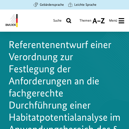
Zum
Zur
Zur
Gebärdensprache
Leichte Sprache
Hauptinhalt
Suche
Hauptnavigation
springen
springen
springen
Suche
Themen
Menü
A
bis
Bundesministerium
Z
für
Referentenentwurf einer
Umwelt,
Klimaschutz,
Verordnung zur
Naturschutz
und
Festlegung der
nukleare
Anforderungen an die
Sicherheit
fachgerechte
Durchführung einer
Habitatpotentialanalyse im