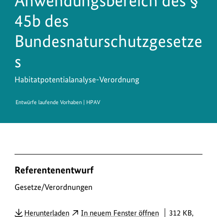
Anwendungsbereich des §
45b des
Bundesnaturschutzgesetze
s
Habitatpotentialanalyse-Verordnung
Entwürfe laufende Vorhaben | HPAV
D
Referentenentwurf
o
w
Gesetze/Verordnungen
n
PDF
Herunterladen
In neuem Fenster öffnen
312 KB,
l