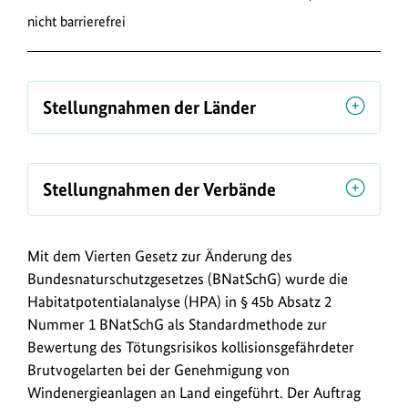
nicht barrierefrei
o
a
d
s
Stellungnahmen der Länder
/
L
i
Stellungnahmen der Verbände
n
k
Mit dem Vierten Gesetz zur Änderung des
s
Bundesnaturschutzgesetzes (BNatSchG) wurde die
Habitatpotentialanalyse (HPA) in § 45b Absatz 2
Nummer 1 BNatSchG als Standardmethode zur
Bewertung des Tötungsrisikos kollisionsgefährdeter
Brutvogelarten bei der Genehmigung von
Windenergieanlagen an Land eingeführt. Der Auftrag