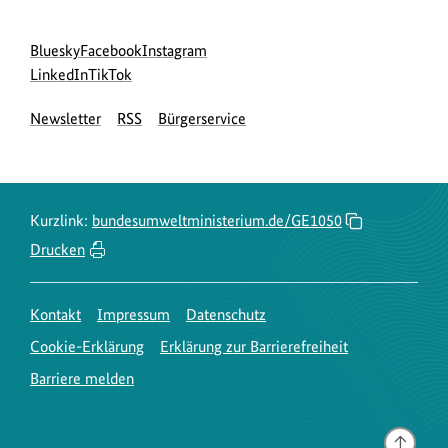
Social
zur
zur
zur
Bluesky
Facebook
Instagram
Media
Bluesky-
zur
zur
Facebook-
Instagram-
LinkedIn
TikTok
Navigation
Seite
LinkedIn-
TikTok-
Seite
Seite
Newsletter
RSS
Bürgerservice
des
Seite
Seite
des
des
BMUKN
des
des
BMUKN
BMUKN
BMUKN
BMUKN
Kurzlink:
bundesumweltministerium.de/GE1050
Drucken
Kontakt
Impressum
Datenschutz
Cookie-Erklärung
Erklärung zur Barrierefreiheit
Barriere melden
Gehe