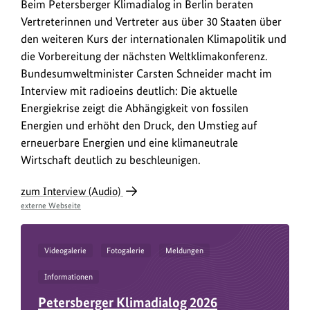
Beim
Beim Petersberger Klimadialog in Berlin beraten
anz
Petersberger
Vertreterinnen und Vertreter aus über 30 Staaten über
Klimadialog
den weiteren Kurs der internationalen Klimapolitik und
in
die Vorbereitung der nächsten Weltklimakonferenz.
Berlin
Bundesumweltminister Carsten Schneider macht im
beraten
Interview mit radioeins deutlich: Die aktuelle
Vertreterinnen
Energiekrise zeigt die Abhängigkeit von fossilen
und
Energien und erhöht den Druck, den Umstieg auf
Vertreter
erneuerbare Energien und eine klimaneutrale
aus
Wirtschaft deutlich zu beschleunigen.
über
30
zum Interview (Audio)
Staaten
externe Webseite
über
den
weiteren
Videogalerie
Fotogalerie
Meldungen
Kurs
Informationen
der
Petersberger Klimadialog 2026
internationalen