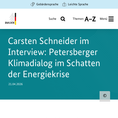
Zum
Zur
Zur
Gebärdensprache
Leichte Sprache
Hauptinhalt
Suche
Hauptnavigation
springen
springen
springen
Suche
Themen
Menü
A
bis
Bundesministerium
Z
für
Carsten Schneider im
Umwelt,
Klimaschutz,
Interview: Petersberger
Naturschutz
und
Klimadialog im Schatten
nukleare
der Energiekrise
Sicherheit
21.04.2026
Urh
zum
Bild