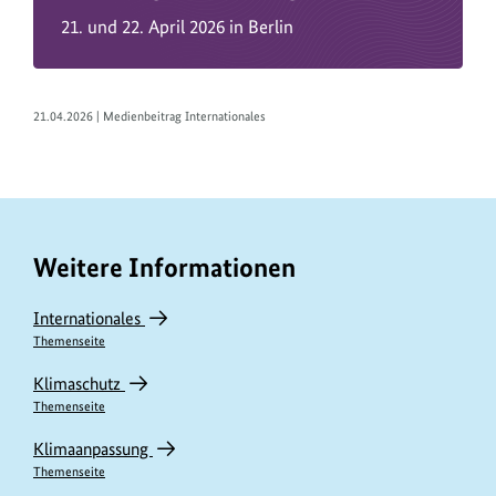
Klimapolitik
21. und 22. April 2026 in Berlin
und
die
Vorbereitung
21.04.2026 | Medienbeitrag Internationales
der
nächsten
Weltklimakonferenz.
Weitere Informationen
Internationales
Themenseite
Klimaschutz
Themenseite
Klimaanpassung
Themenseite