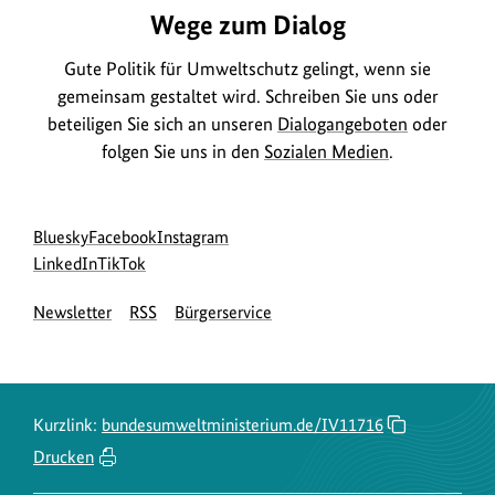
Wege zum Dialog
Gute Politik für Umweltschutz gelingt, wenn sie
gemeinsam gestaltet wird. Schreiben Sie uns oder
beteiligen Sie sich an unseren
Dialogangeboten
oder
folgen Sie uns in den
Sozialen Medien
.
Social
zur
zur
zur
Bluesky
Facebook
Instagram
Media
Bluesky-
zur
zur
Facebook-
Instagram-
LinkedIn
TikTok
Navigation
Seite
LinkedIn-
TikTok-
Seite
Seite
Newsletter
RSS
Bürgerservice
des
Seite
Seite
des
des
BMUKN
des
des
BMUKN
BMUKN
BMUKN
BMUKN
Kurzlink:
bundesumweltministerium.de/IV11716
Drucken