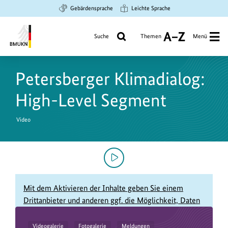
Zum
Zur
Zur
Gebärdensprache
Leichte Sprache
Hauptinhalt
Suche
Hauptnavigation
springen
springen
springen
Suche
Themen
Menü
A
bis
Bundesministerium
Z
für
Petersberger Klimadialog:
Umwelt,
Klimaschutz,
High-Level Segment
Naturschutz
und
Video
nukleare
Sicherheit
Mit dem Aktivieren der Inhalte geben Sie einem
Drittanbieter und anderen ggf. die Möglichkeit, Daten
über Sie zu sammeln. Sollten Sie das Datensammeln
ablehnen, dann aktivieren Sie die Inhalte nicht.
Videogalerie
Fotogalerie
Meldungen