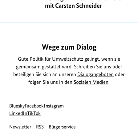
zur
mit Carsten Schneider
Weltklimakonferenz
mit
https://www.bundesumweltministerium.de/MD2262
Carsten
Schneider
Wege zum Dialog
Gute Politik für Umweltschutz gelingt, wenn sie
gemeinsam gestaltet wird. Schreiben Sie uns oder
beteiligen Sie sich an unseren
Dialogangeboten
oder
folgen Sie uns in den
Sozialen Medien
.
Social
zur
zur
zur
Bluesky
Facebook
Instagram
Media
Bluesky-
zur
zur
Facebook-
Instagram-
LinkedIn
TikTok
Navigation
Seite
LinkedIn-
TikTok-
Seite
Seite
Newsletter
RSS
Bürgerservice
des
Seite
Seite
des
des
BMUKN
des
des
BMUKN
BMUKN