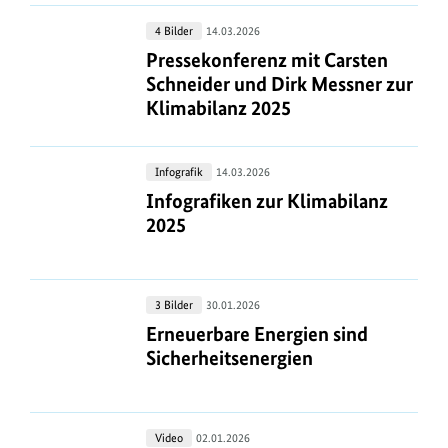
2026
Pressekonferenz
4 Bilder
14.03.2026
mit
Pressekonferenz mit Carsten Schnei
Pressekonferenz mit Carsten
Carsten
Schneider und Dirk Messner zur
Schneider
Klimabilanz 2025
und
Dirk
Infografiken
Infografik
14.03.2026
Messner
zur
Infografiken zur Klimabilanz 2025
Infografiken zur Klimabilanz
zur
Klimabilanz
2025
Klimabilanz
2025
2025
Erneuerbare
3 Bilder
30.01.2026
Energien
Erneuerbare Energien sind Sicherhe
Erneuerbare Energien sind
sind
Sicherheitsenergien
Sicherheitsenergien
Jahresausblick
Video
02.01.2026