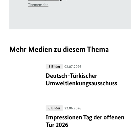
Themenseite
Mehr Medien zu diesem Thema
Deutsch-
3 Bilder
02.07.2026
Türkischer
Deutsch-Türkischer Umweltlenkun
Deutsch-Türkischer
Umweltlenkungsausschuss
Umweltlenkungsausschuss
Impressionen
6 Bilder
22.06.2026
Tag
Impressionen Tag der offenen Tür 2
Impressionen Tag der offenen
der
Tür 2026
offenen
Tür