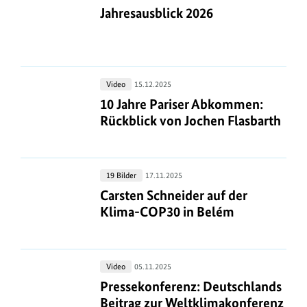
2026
Jahresausblick 2026
Jahresausblick 2026
10
Video
15.12.2025
Jahre
10 Jahre Pariser Abkommen: Rückbli
10 Jahre Pariser Abkommen:
Pariser
Rückblick von Jochen Flasbarth
Abkommen:
Rückblick
von
Carsten
19 Bilder
17.11.2025
Jochen
Schneider
Carsten Schneider auf der Klima-C
Carsten Schneider auf der
Flasbarth
auf
Klima-COP30 in Belém
der
Klima-
COP30
Pressekonferenz:
Video
05.11.2025
in
Deutschlands
Pressekonferenz: Deutschlands Beit
Pressekonferenz: Deutschlands
Belém
Beitrag
Beitrag zur Weltklimakonferenz