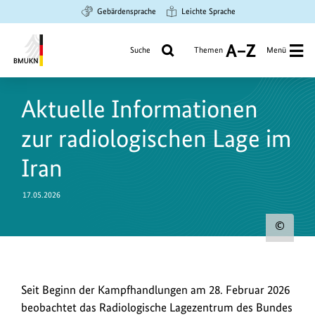
Zum
Zur
Zur
Gebärdensprache
Leichte Sprache
Hauptinhalt
Suche
Hauptnavigation
springen
springen
springen
Suche
Themen
Menü
A
bis
Bundesministerium
Z
für
Aktuelle Informationen
Umwelt,
Klimaschutz,
zur radiologischen Lage im
Naturschutz
und
Iran
nukleare
Sicherheit
17.05.2026
Urh
zum
Bild
Aktuelle
Seit Beginn der Kampfhandlungen am 28. Februar 2026
anz
Informationen
beobachtet das Radiologische Lagezentrum des Bundes