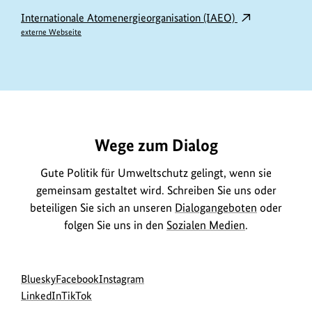
Internationale Atomenergieorganisation (IAEO)
externe Webseite
https://www.bundesumweltministerium.de/ME11662
Wege zum Dialog
Gute Politik für Umweltschutz gelingt, wenn sie
gemeinsam gestaltet wird. Schreiben Sie uns oder
beteiligen Sie sich an unseren
Dialogangeboten
oder
folgen Sie uns in den
Sozialen Medien
.
Social
zur
zur
zur
Bluesky
Facebook
Instagram
Media
Bluesky-
zur
zur
Facebook-
Instagram-
LinkedIn
TikTok
Navigation
Seite
LinkedIn-
TikTok-
Seite
Seite