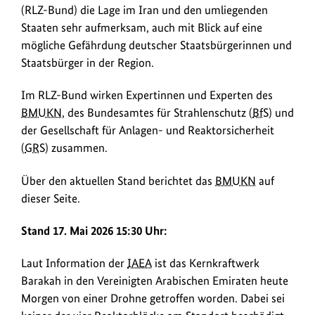
zur
(RLZ-Bund) die Lage im Iran und den umliegenden
radiologischen
Staaten sehr aufmerksam, auch mit Blick auf eine
Lage
mögliche Gefährdung deutscher Staatsbürgerinnen und
im
Staatsbürger in der Region.
Iran.
Es
Im RLZ-Bund wirken Expertinnen und Experten des
ist
BMUKN
, des Bundesamtes für Strahlenschutz (
BfS
) und
nicht
der Gesellschaft für Anlagen- und Reaktorsicherheit
davon
(
GRS
) zusammen.
auszugehen,
dass
Über den aktuellen Stand berichtet das
BMUKN
auf
Radioaktivität
dieser Seite.
freigesetzt
wurde.
Stand 17. Mai 2026 15:30 Uhr:
Laut Information der
IAEA
ist das Kernkraftwerk
Barakah in den Vereinigten Arabischen Emiraten heute
Morgen von einer Drohne getroffen worden. Dabei sei