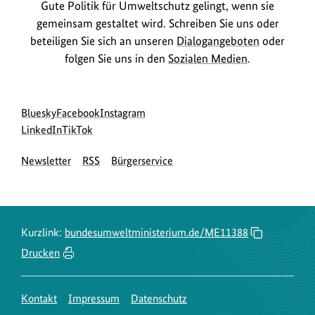
Gute Politik für Umweltschutz gelingt, wenn sie
gemeinsam gestaltet wird. Schreiben Sie uns oder
beteiligen Sie sich an unseren
Dialogangeboten
oder
folgen Sie uns in den
Sozialen Medien
.
Social
zur
zur
zur
Bluesky
Facebook
Instagram
Media
Bluesky-
zur
zur
Facebook-
Instagram-
LinkedIn
TikTok
Navigation
Seite
LinkedIn-
TikTok-
Seite
Seite
Newsletter
RSS
Bürgerservice
des
Seite
Seite
des
des
BMUKN
des
des
BMUKN
BMUKN
BMUKN
BMUKN
Kurzlink:
bundesumweltministerium.de/ME11388
Drucken
Kontakt
Impressum
Datenschutz