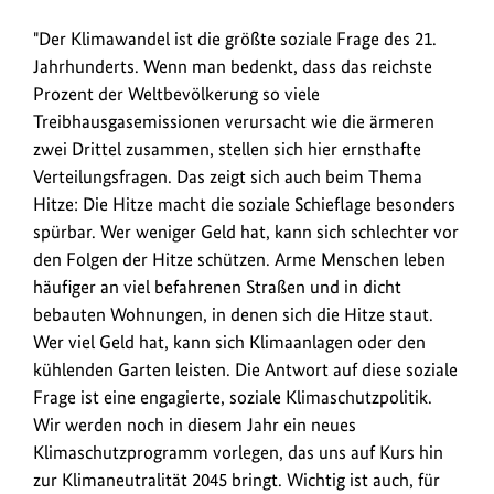
aktuellen
Hitzewelle
"Der Klimawandel ist die größte soziale Frage des 21.
in
Jahrhunderts. Wenn man bedenkt, dass das reichste
Deutschland
Prozent der Weltbevölkerung so viele
weist
Treibhausgasemissionen verursacht wie die ärmeren
Carsten
zwei Drittel zusammen, stellen sich hier ernsthafte
Schneider
Verteilungsfragen. Das zeigt sich auch beim Thema
auf
Hitze: Die Hitze macht die soziale Schieflage besonders
die
spürbar. Wer weniger Geld hat, kann sich schlechter vor
soziale
den Folgen der Hitze schützen. Arme Menschen leben
Dimension
häufiger an viel befahrenen Straßen und in dicht
des
bebauten Wohnungen, in denen sich die Hitze staut.
Klimawandels,
Wer viel Geld hat, kann sich Klimaanlagen oder den
das
kühlenden Garten leisten. Die Antwort auf diese soziale
geplante
Frage ist eine engagierte, soziale Klimaschutzpolitik.
Klimaschutzprogramm
Wir werden noch in diesem Jahr ein neues
sowie
Klimaschutzprogramm vorlegen, das uns auf Kurs hin
die
zur Klimaneutralität 2045 bringt. Wichtig ist auch, für
Unterstützung