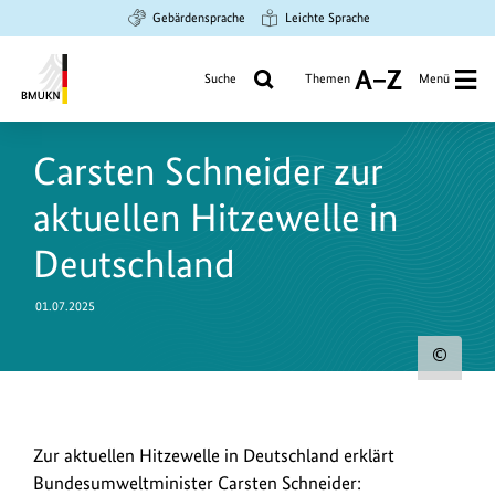
Zum
Zur
Zur
Gebärdensprache
Leichte Sprache
Hauptinhalt
Suche
Hauptnavigation
springen
springen
springen
Suche
Themen
Menü
A
bis
Bundesministerium
Z
für
Carsten Schneider zur
Umwelt,
Klimaschutz,
aktuellen Hitzewelle in
Naturschutz
und
Deutschland
nukleare
Sicherheit
01.07.2025
Urh
zum
Bild
Angesichts
Zur aktuellen Hitzewelle in Deutschland erklärt
anz
der
Bundesumweltminister Carsten Schneider: