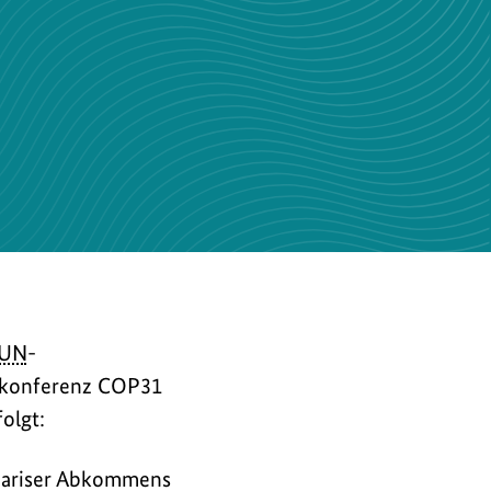
UN
-
makonferenz COP31
olgt:
 Pariser Abkommens