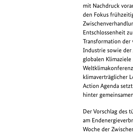
Umweltminister
mit Nachdruck voranb
haben
den Fokus frühzeiti
zu
Zwischenverhandlung
Beginn
Entschlossenheit z
der
Transformation der 
UN
-
Industrie sowie der
Zwischenverhandlun
globalen Klimaziele 
ihre
Weltklimakonferenze
Action
klimaverträglicher 
Agenda
Action Agenda setzt
für
hinter gemeinsamen
die
diesjährige
Der Vorschlag des 
Weltklimakonferenz
COP31
am Endenergieverbra
vorgestellt.
Woche der Zwischenv