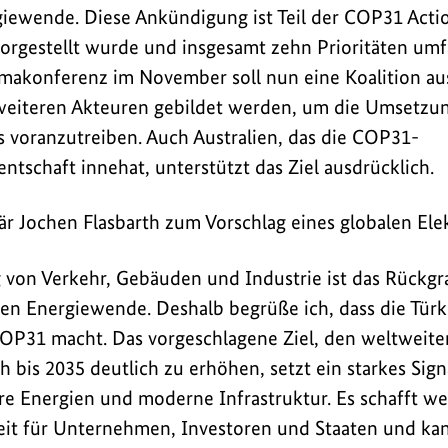
giewende. Diese Ankündigung ist Teil der COP31 Acti
vorgestellt wurde und insgesamt zehn Prioritäten umfa
imakonferenz im November soll nun eine Koalition au
iteren Akteuren gebildet werden, um die Umsetzun
ls voranzutreiben. Auch Australien, das die COP31-
ntschaft innehat, unterstützt das Ziel ausdrücklich.
r Jochen Flasbarth zum Vorschlag eines globalen Elekt
g von Verkehr, Gebäuden und Industrie ist das Rückgr
len Energiewende. Deshalb begrüße ich, dass die Tür
 COP31 macht. Das vorgeschlagene Ziel, den weltweit
bis 2035 deutlich zu erhöhen, setzt ein starkes Signa
re Energien und moderne Infrastruktur. Es schafft we
eit für Unternehmen, Investoren und Staaten und kan