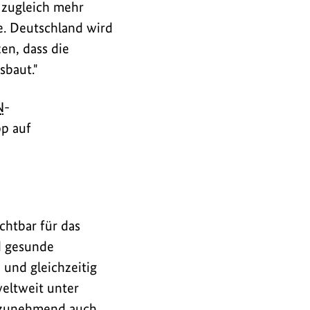
 zugleich mehr
e. Deutschland wird
en, dass die
sbaut."
N
-
p auf
chtbar für das
d gesunde
und gleichzeitig
weltweit unter
 zunehmend auch