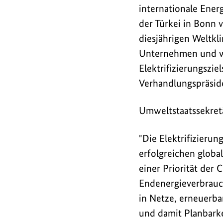
Umweltstaatssekretär
internationale Ener
Jochen
der Türkei in Bonn 
Flasbarth
diesjährigen Weltkl
nimmt
Unternehmen und we
Stellung
Elektrifizierungszie
dazu.
Verhandlungspräside
Umweltstaatssekretä
"Die Elektrifizierun
erfolgreichen globa
einer Priorität der
Endenergieverbrauch 
in Netze, erneuerba
und damit Planbark