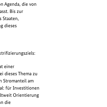
on Agenda, die von
sst. Bis zur
s Staaten,
g dieses
rifizierungsziels:
at einer
kei dieses Thema zu
en Stromanteil am
l: für Investitionen
ltweit Orientierung
n die