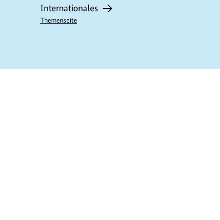
Internationales
Themenseite
https://www.bundesumweltministerium.de/M