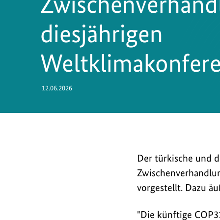
Zwischenverhand
diesjährigen
Weltklimakonfer
12.06.2026
Der
Der türkische und d
türkische
Zwischenverhandlun
und
vorgestellt. Dazu äu
der
australische
"Die künftige COP31