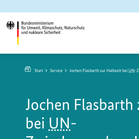
Zum
Zur
Zur
Hauptinhalt
Suche
Hauptnavigation
springen
springen
springen
Bundesministerium
für
Umwelt,
Start
Service
Jochen Flasbarth zur Halbzeit bei
UN
-Z
Klimaschutz,
Naturschutz
und
Jochen Flasbarth 
nukleare
Sicherheit
bei
UN
-