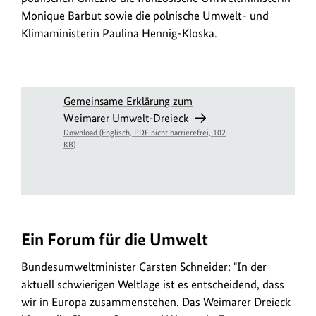
Schneider
Monique Barbut sowie die polnische Umwelt- und
wurde
Klimaministerin Paulina Hennig-Kloska.
das
Weimarer-
Umweltdreieck
wieder
D
Gemeinsame Erklärung zum
belebt.
Weimarer Umwelt-Dreieck
o
Dazu
Download (Englisch, PDF nicht barrierefrei, 102
w
KB)
traf
n
er
im
l
polnischen
o
Gniezno
a
die
Ein Forum für die Umwelt
d
französische
-
Umweltministerin
Bundesumweltminister Carsten Schneider: "In der
Barbut
L
aktuell schwierigen Weltlage ist es entscheidend, dass
sowie
wir in Europa zusammenstehen. Das Weimarer Dreieck
i