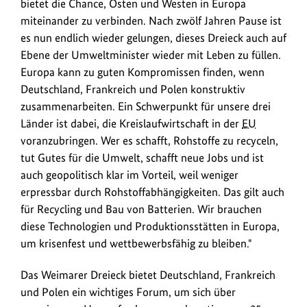
die
bietet die Chance, Osten und Westen in Europa
n
polnische
miteinander zu verbinden. Nach zwölf Jahren Pause ist
k
Klimaministerin
es nun endlich wieder gelungen, dieses Dreieck auch auf
Hennig-
Ebene der Umweltminister wieder mit Leben zu füllen.
Kloska.
Europa kann zu guten Kompromissen finden, wenn
Deutschland, Frankreich und Polen konstruktiv
zusammenarbeiten. Ein Schwerpunkt für unsere drei
Länder ist dabei, die Kreislaufwirtschaft in der
EU
voranzubringen. Wer es schafft, Rohstoffe zu recyceln,
tut Gutes für die Umwelt, schafft neue Jobs und ist
auch geopolitisch klar im Vorteil, weil weniger
erpressbar durch Rohstoffabhängigkeiten. Das gilt auch
für Recycling und Bau von Batterien. Wir brauchen
diese Technologien und Produktionsstätten in Europa,
um krisenfest und wettbewerbsfähig zu bleiben."
Das Weimarer Dreieck bietet Deutschland, Frankreich
und Polen ein wichtiges Forum, um sich über