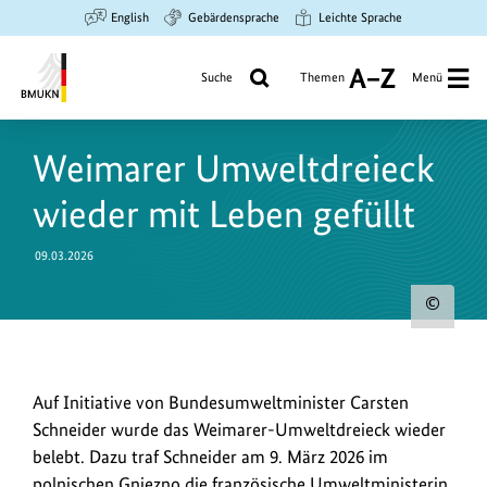
Zum
Zur
Zur
English
Gebärdensprache
Leichte Sprache
Hauptinhalt
Suche
Hauptnavigation
springen
springen
springen
Suche
Themen
Menü
A
bis
Bundesministerium
Z
für
Weimarer Umweltdreieck
Umwelt,
Klimaschutz,
wieder mit Leben gefüllt
Naturschutz
und
09.03.2026
nukleare
Sicherheit
Urh
zum
Bild
Auf
Auf Initiative von Bundesumweltminister Carsten
anz
Initiative
Schneider wurde das Weimarer-Umweltdreieck wieder
von
belebt. Dazu traf Schneider am 9. März 2026 im
Bundesumweltminister
polnischen Gniezno die französische Umweltministerin