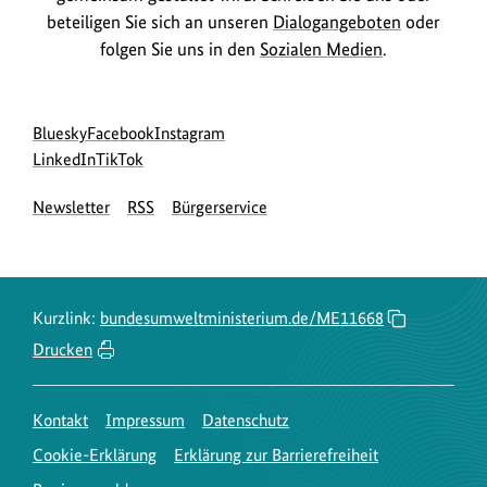
beteiligen Sie sich an unseren
Dialogangeboten
oder
folgen Sie uns in den
Sozialen Medien
.
Social
zur
zur
zur
Bluesky
Facebook
Instagram
Media
Bluesky-
zur
zur
Facebook-
Instagram-
LinkedIn
TikTok
Navigation
Seite
LinkedIn-
TikTok-
Seite
Seite
Newsletter
RSS
Bürgerservice
des
Seite
Seite
des
des
BMUKN
des
des
BMUKN
BMUKN
BMUKN
BMUKN
Kurzlink:
bundesumweltministerium.de/ME11668
Drucken
Kontakt
Impressum
Datenschutz
Cookie-Erklärung
Erklärung zur Barrierefreiheit