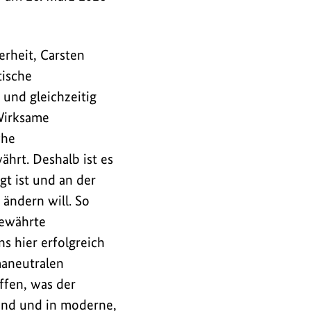
rheit, Carsten
tische
 und gleichzeitig
Wirksame
che
hrt. Deshalb ist es
t ist und an der
 ändern will. So
bewährte
s hier erfolgreich
maneutralen
iffen, was der
land und in moderne,