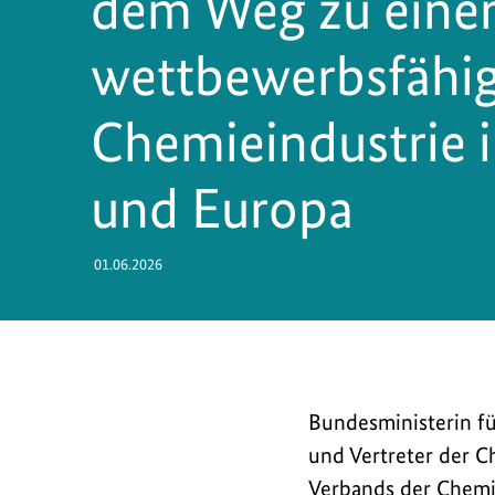
dem Weg zu einer
wettbewerbsfähi
Chemieindustrie 
und Europa
01.06.2026
Bundesministerin
Bundesministerin fü
für
und Vertreter der C
Wirtschaft
Verbands der Chemi