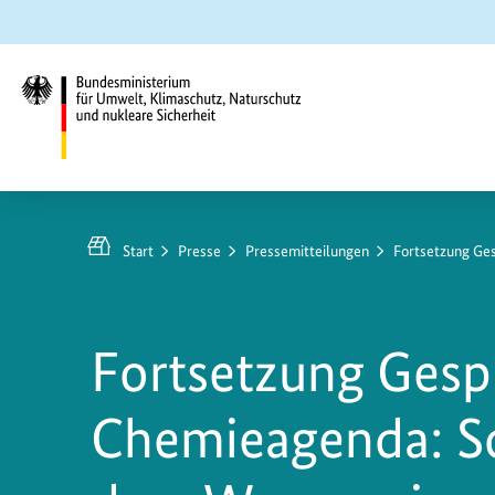
Zum
Zur
Zur
Hauptinhalt
Suche
Hauptnavigation
springen
springen
springen
Bundesministerium
für
Umwelt,
Start
Presse
Pressemitteilungen
Fortsetzung Ge
Klimaschutz,
Naturschutz
und
Fortsetzung Gesp
nukleare
Sicherheit
Chemieagenda: Sc