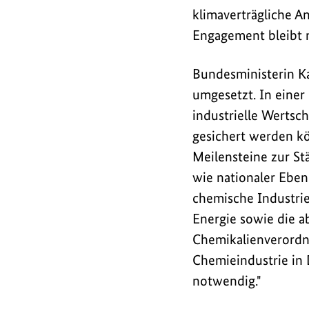
veröffentlichten
klimaverträgliche An
Chemieagenda
Engagement bleibt 
eingeladen.
Am
Bundesministerin K
Prozess
umgesetzt. In einer
zur
industrielle Wertsc
Chemieagenda
gesichert werden kö
war
Meilensteine zur St
auch
wie nationaler Eben
das
chemische Industrie
BMUKN
Energie sowie die 
beteiligt.
Chemikalienverord
Chemieindustrie in 
notwendig."