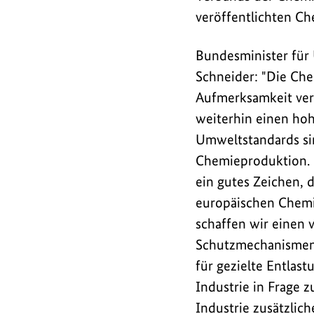
und
veröffentlichten C
Energie,
Katherina
Bundesminister für 
Reiche,
Schneider: "Die Che
hat
Aufmerksamkeit verdi
zu
weiterhin einen ho
einem
Umweltstandards sin
Follow-
Chemieproduktion. D
up-
ein gutes Zeichen, 
Gespräch
europäischen Chem
zu
schaffen wir einen 
der
Schutzmechanismen. 
am
für gezielte Entlas
26.
März
Industrie in Frage z
2026
Industrie zusätzlic