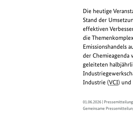
Die heutige Veranst
Stand der Umsetzun
effektiven Verbess
die Themenkomplexe
Emissionshandels a
der Chemieagenda wi
geleiteten halbjähr
Industriegewerksch
Industrie (
VCI
) und
01.06.2026 | Pressemitteilung
Gemeinsame Pressemitteilun