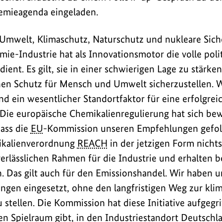
hemieagenda eingeladen.
Umwelt, Klimaschutz, Naturschutz und nukleare Siche
mie-Industrie hat als Innovationsmotor die volle poli
ent. Es gilt, sie in einer schwierigen Lage zu stärken
hen Schutz für Mensch und Umwelt sicherzustellen. 
d ein wesentlicher Standortfaktor für eine erfolgrei
ie europäische Chemikalienregulierung hat sich bewä
dass die
EU
-Kommission unseren Empfehlungen gefolg
ikalienverordnung
REACH
in der jetzigen Form nichts
verlässlichen Rahmen für die Industrie und erhalten 
Das gilt auch für den Emissionshandel. Wir haben un
tungen eingesetzt, ohne den langfristigen Weg zur kli
u stellen. Die Kommission hat diese Initiative aufgegr
hen Spielraum gibt, in den Industriestandort Deutsch