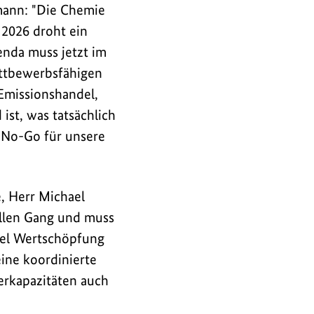
mann: "Die Chemie
 2026 droht ein
enda muss jetzt im
ettbewerbsfähigen
 Emissionshandel,
st, was tatsächlich
 No-Go für unsere
, Herr Michael
ollen Gang und muss
iel Wertschöpfung
eine koordinierte
berkapazitäten auch