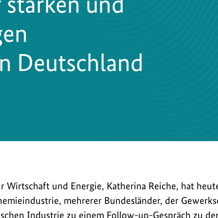
 starken und
gen
in Deutschland
r Wirtschaft und Energie, Katherina Reiche, hat heut
hemieindustrie, mehrerer Bundesländer, der Gewerks
schen Industrie zu einem Follow-up-Gespräch zu der