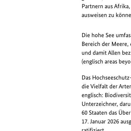
Meeresschutzgebiete
Partnern aus Afrika
auf
ausweisen zu könne
hoher
See
Die hohe See umfass
möglich.
Bereich der Meere, 
und damit Allen be
(englisch areas beyo
Das Hochseeschutz-
die Vielfalt der Ar
englisch: Biodiversi
Unterzeichner, daru
60 Staaten das Übe
17. Januar 2026 aus
ratifiziert.