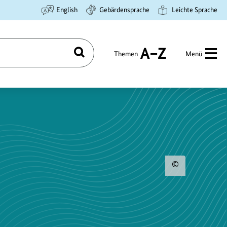
English
Gebärdensprache
Leichte Sprache
Themen
Menü
Suchen
A
bis
Z
Urhebe
zum
Bild
anzeig