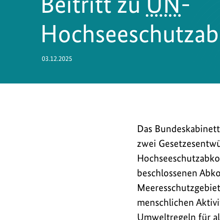
Beitritt zu
UN
-
Hochseeschutza
03.12.2025
Das
Das Bundeskabinett
Bundeskabinett
zwei Gesetzesentwür
hat
Hochseeschutzabko
zwei
beschlossenen Abko
Gesetzesentwürfe
Meeresschutzgebiet
beschlossen,
menschlichen Aktivi
die
Umweltregeln für al