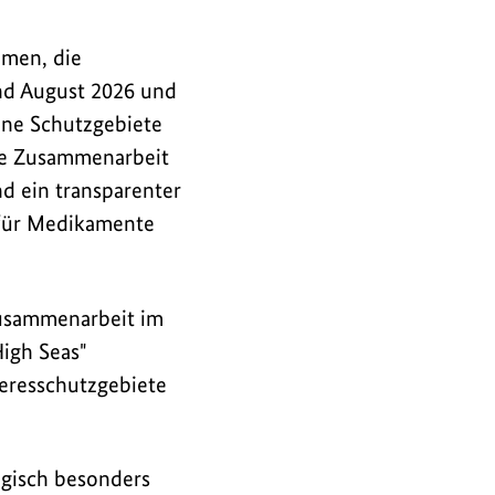
men, die
ind August 2026 und
ine Schutzgebiete
ie Zusammenarbeit
d ein transparenter
für Medikamente
Zusammenarbeit im
High Seas"
eeresschutzgebiete
ogisch besonders