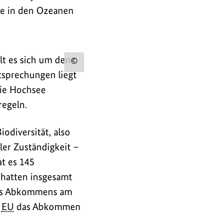
te in den Ozeanen
lt es sich um den
Urheberinformation
tsprechungen liegt
zum
die Hochsee
Bild
regeln.
anzeigen
diversität, also
ler Zuständigkeit –
at es 145
 hatten insgesamt
 des Abkommens am
e
EU
das Abkommen