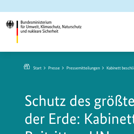
Zum
Zur
Zur
Hauptinhalt
Suche
Hauptnavigation
springen
springen
springen
Bundesministerium
für
Umwelt,
Start
Presse
Pressemitteilungen
Kabinett beschli
Klimaschutz,
Naturschutz
und
Schutz des größt
nukleare
Sicherheit
der Erde: Kabinet