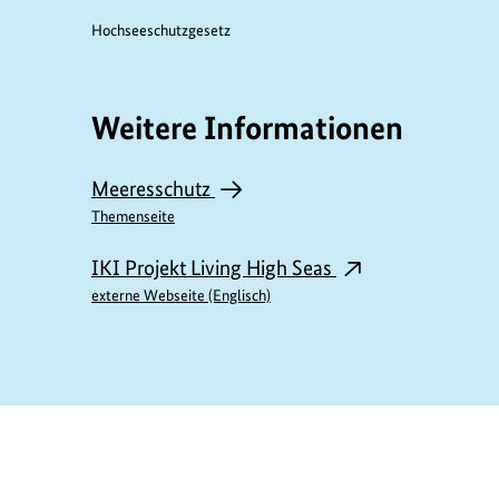
w
Hochseeschutzgesetz
a
n
Weitere Informationen
d
t
Meeresschutz
Themenseite
e
I
IKI Projekt Living High Seas
externe Webseite (Englisch)
n
h
a
l
https://www.bundesumweltministerium.de/P
t