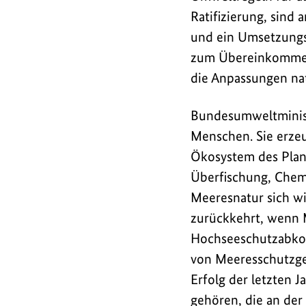
Deutschlands
Ratifizierung, sind 
Beitritt
und ein Umsetzungsg
zum
zum Übereinkommen.
UN
-
die Anpassungen nat
Hochseeschutzabko
und
Bundesumweltminist
dessen
Menschen. Sie erzeu
Umsetzung
Ökosystem des Plane
möglich
Überfischung, Chemi
machen.
So
Meeresnatur sich wi
wird
zurückkehrt, wenn 
weltweit
Hochseeschutzabkom
die
von Meeresschutzgeb
Einrichtung
Erfolg der letzten J
von
gehören, die an der