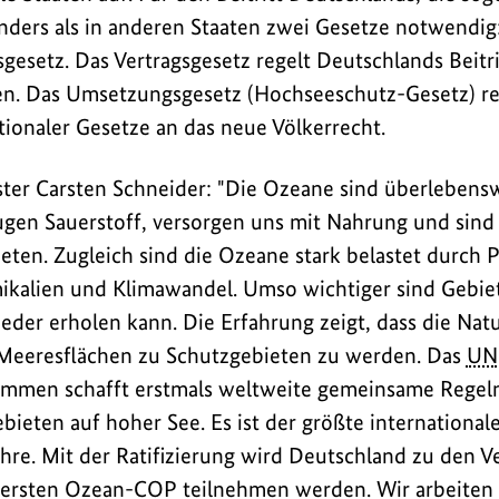
anders als in anderen Staaten zwei Gesetze notwendig:
esetz. Das Vertragsgesetz regelt Deutschlands Beitrit
 Das Umsetzungsgesetz (Hochseeschutz-Gesetz) reg
ionaler Gesetze an das neue Völkerrecht.
mmen
er Carsten Schneider: "Die Ozeane sind überlebensw
gen Sauerstoff, versorgen uns mit Nahrung und sind
ten. Zugleich sind die Ozeane stark belastet durch P
kalien und Klimawandel. Umso wichtiger sind Gebiet
eder erholen kann. Die Erfahrung zeigt, dass die Nat
Meeresflächen zu Schutzgebieten zu werden. Das
UN
men schafft erstmals weltweite gemeinsame Regeln 
ieten auf hoher See. Es ist der größte international
ahre. Mit der Ratifizierung wird Deutschland zu den V
 ersten Ozean-COP teilnehmen werden. Wir arbeiten b