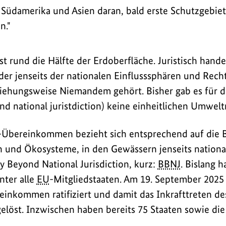
n
, Südamerika und Asien daran, bald erste Schutzgebie
n."
t rund die Hälfte der Erdoberfläche. Juristisch hande
der jenseits der nationalen Einflusssphären und Rech
ziehungsweise Niemandem gehört. Bisher gab es für 
nd national juristdiction) keine einheitlichen Umwelt
Übereinkommen bezieht sich entsprechend auf die Bio
ten und Ökosysteme, in den Gewässern jenseits nationa
ty Beyond National Jurisdiction, kurz:
BBNJ
. Bislang h
nter alle
EU
-Mitgliedstaaten. Am 19. September 2025
reinkommen ratifiziert und damit das Inkrafttreten
gelöst. Inzwischen haben bereits 75 Staaten sowie di