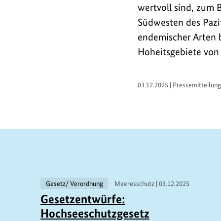
wertvoll sind, zum 
Südwesten des Pazifi
endemischer Arten b
Hoheitsgebiete von
03.12.2025 | Pressemitteilun
V
Gesetz/ Verordnung
Meeresschutz |
03.12.2025
Gesetzentwürfe:
e
Hochseeschutzgesetz
r