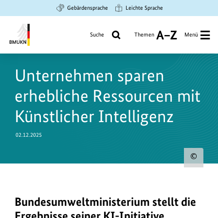
Zum
Zur
Zur
Gebärdensprache
Leichte Sprache
Hauptinhalt
Suche
Hauptnavigation
springen
springen
springen
Suche
Themen
Menü
A
bis
Bundesministerium
Z
für
Unternehmen sparen
Umwelt,
Klimaschutz,
erhebliche Ressourcen mit
Naturschutz
und
Künstlicher Intelligenz
nukleare
Sicherheit
02.12.2025
Urh
zum
Bild
Bundesumweltministerium stellt die
Der
anz
Green-
Ergebnisse seiner
KI
-Initiative