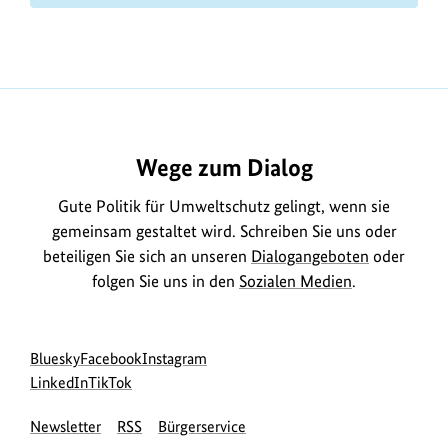
Wege zum Dialog
Gute Politik für Umweltschutz gelingt, wenn sie
gemeinsam gestaltet wird. Schreiben Sie uns oder
beteiligen Sie sich an unseren
Dialogangeboten
oder
folgen Sie uns in den
Sozialen Medien
.
Social
zur
zur
zur
Bluesky
Facebook
Instagram
Media
Bluesky-
zur
zur
Facebook-
Instagram-
LinkedIn
TikTok
Navigation
Seite
LinkedIn-
TikTok-
Seite
Seite
Newsletter
RSS
Bürgerservice
des
Seite
Seite
des
des