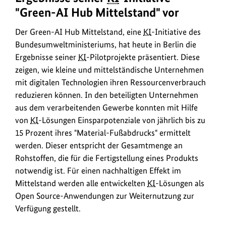
AI
"Green-AI Hub Mittelstand" vor
Hub
Mittelstand,
Der Green-AI Hub Mittelstand, eine
KI
-Initiative des
eine
Bundesumweltministeriums, hat heute in Berlin die
KI
-
Ergebnisse seiner
KI
-Pilotprojekte präsentiert. Diese
Initiative
zeigen, wie kleine und mittelständische Unternehmen
des
mit digitalen Technologien ihren Ressourcenverbrauch
Bundesumweltministeriums,
reduzieren können. In den beteiligten Unternehmen
hat
aus dem verarbeitenden Gewerbe konnten mit Hilfe
in
von
KI
-Lösungen Einsparpotenziale von jährlich bis zu
Berlin
15 Prozent ihres "Material-Fußabdrucks" ermittelt
die
werden. Dieser entspricht der Gesamtmenge an
Ergebnisse
Rohstoffen, die für die Fertigstellung eines Produkts
seiner
notwendig ist. Für einen nachhaltigen Effekt im
KI
-
Mittelstand werden alle entwickelten
KI
-Lösungen als
Pilotprojekte
Open Source-Anwendungen zur Weiternutzung zur
präsentiert.
Verfügung gestellt.