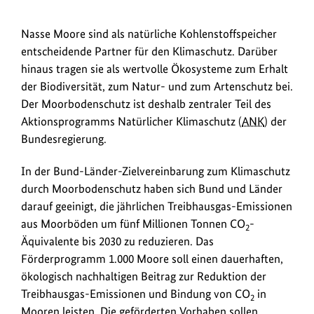
zum
Bild
Nasse Moore sind als natürliche Kohlenstoffspeicher
anz
entscheidende Partner für den Klimaschutz. Darüber
hinaus tragen sie als wertvolle Ökosysteme zum Erhalt
der Biodiversität, zum Natur- und zum Artenschutz bei.
Der Moorbodenschutz ist deshalb zentraler Teil des
Aktionsprogramms Natürlicher Klimaschutz (
ANK
) der
Bundesregierung.
In der Bund-Länder-Zielvereinbarung zum Klimaschutz
durch Moorbodenschutz haben sich Bund und Länder
darauf geeinigt, die jährlichen Treibhausgas-Emissionen
aus Moorböden um fünf Millionen Tonnen CO
-
2
Äquivalente bis 2030 zu reduzieren. Das
Förderprogramm 1.000 Moore soll einen dauerhaften,
ökologisch nachhaltigen Beitrag zur Reduktion der
Treibhausgas-Emissionen und Bindung von CO
in
2
Mooren leisten. Die geförderten Vorhaben sollen