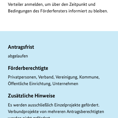
Verteiler anmelden, um über den Zeitpunkt und
Bedingungen des Förderfensters informiert zu bleiben.
P
Antragsfrist
r
abgelaufen
o
Förderberechtigte
g
r
Privatpersonen, Verband, Vereinigung, Kommune,
Öffentliche Einrichtung, Unternehmen
a
m
Zusätzliche Hinweise
m
Es werden ausschließlich Einzelprojekte gefördert.
d
Verbundprojekte von mehreren Antragsberechtigten
a
werden nicht gefördert.