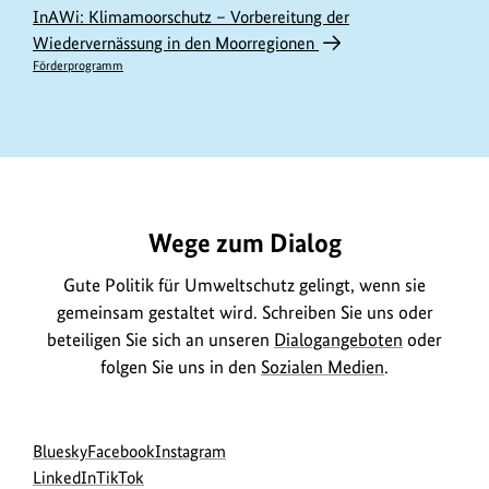
InAWi: Klimamoorschutz – Vorbereitung der
Wiedervernässung in den Moorregionen
Förderprogramm
https://www.bundesumweltministerium.de/FG39
Wege zum Dialog
Gute Politik für Umweltschutz gelingt, wenn sie
gemeinsam gestaltet wird. Schreiben Sie uns oder
beteiligen Sie sich an unseren
Dialogangeboten
oder
folgen Sie uns in den
Sozialen Medien
.
Social
zur
zur
zur
Bluesky
Facebook
Instagram
Media
Bluesky-
zur
zur
Facebook-
Instagram-
LinkedIn
TikTok