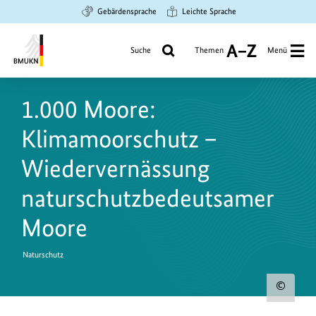
Zum
Zur
Zur
Gebärdensprache
Leichte Sprache
Hauptinhalt
Suche
Hauptnavigation
springen
springen
springen
Suche
Themen
Menü
A
bis
Bundesministerium
Z
für
1.000 Moore:
Umwelt,
Klimaschutz,
Klimamoorschutz –
Naturschutz
und
Wiedervernässung
nukleare
naturschutzbedeutsamer
Sicherheit
Moore
Naturschutz
Urh