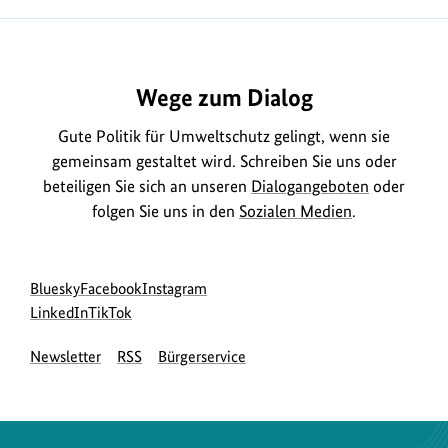
Wege zum Dialog
Gute Politik für Umweltschutz gelingt, wenn sie
gemeinsam gestaltet wird. Schreiben Sie uns oder
beteiligen Sie sich an unseren
Dialogangeboten
oder
folgen Sie uns in den
Sozialen Medien
.
Social
zur
zur
zur
Bluesky
Facebook
Instagram
Media
Bluesky-
zur
zur
Facebook-
Instagram-
LinkedIn
TikTok
Navigation
Seite
LinkedIn-
TikTok-
Seite
Seite
Newsletter
RSS
Bürgerservice
des
Seite
Seite
des
des
BMUKN
des
des
BMUKN
BMUKN
BMUKN
BMUKN