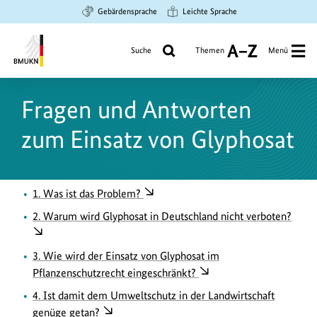
Zum
Zur
Zur
Gebärdensprache
Leichte Sprache
Hauptinhalt
Suche
Hauptnavigation
springen
springen
springen
Suche
Themen
Menü
A
bis
Bundesministerium
Z
für
Fragen und Antworten
Umwelt,
Klimaschutz,
zum Einsatz von Glyphosat
Naturschutz
und
nukleare
Sicherheit
1. Was ist das Problem?
2. Warum wird Glyphosat in Deutschland nicht verboten?
3. Wie wird der Einsatz von Glyphosat im
Pflanzenschutzrecht eingeschränkt?
4. Ist damit dem Umweltschutz in der Landwirtschaft
genüge getan?