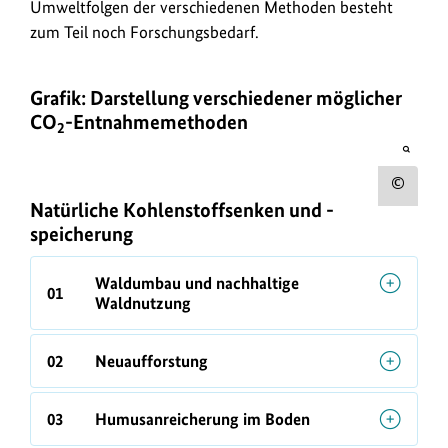
Umweltfolgen der verschiedenen Methoden besteht
zum Teil noch Forschungsbedarf.
Grafik: Darstellung verschiedener möglicher
CO
-Entnahmemethoden
2
öffnet
Bild
in
Urh
einer
Natürliche Kohlenstoffsenken und -
vergrö
zum
Darste
speicherung
Bild
anz
Waldumbau und nachhaltige
01
Waldnutzung
02
Neuaufforstung
03
Humusanreicherung im Boden