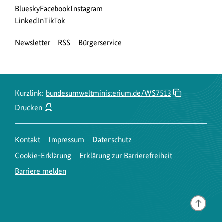
Social
zur
zur
zur
Bluesky
Facebook
Instagram
Media
Bluesky-
zur
zur
Facebook-
Instagram-
LinkedIn
TikTok
Navigation
Seite
LinkedIn-
TikTok-
Seite
Seite
Newsletter
RSS
Bürgerservice
des
Seite
Seite
des
des
BMUKN
des
des
BMUKN
BMUKN
BMUKN
BMUKN
Kurzlink:
bundesumweltministerium.de/WS7513
Drucken
Kontakt
Impressum
Datenschutz
Cookie-Erklärung
Erklärung zur Barrierefreiheit
Barriere melden
Gehe
nach
oben