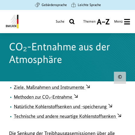
Zum
Zur
Zur
Gebärdensprache
Leichte Sprache
Hauptinhalt
Suche
Hauptnavigation
springen
springen
springen
Suche
Themen
Menü
A
bis
Bundesministerium
Z
für
CO₂-Entnahme aus der
Umwelt,
Klimaschutz,
Atmosphäre
Naturschutz
und
nukleare
Urh
Sicherheit
Ziele, Maßnahmen und Instrumente
zum
Bild
Methoden zur CO₂-Entnahme
anz
Natürliche Kohlenstoffsenken und -speicherung
Technische und andere neuartige Kohlenstoffsenken
Die Senkung der Treibhausgasemissionen über alle