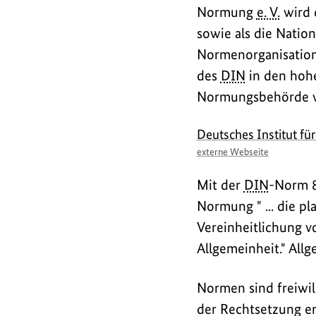
Normung
e. V.
wird 
sowie als die Natio
Normenorganisation
des
DIN
in den hohe
Normungsbehörde ve
externer
Deutsches Institut fü
Link
externe Webseite
Mit der
DIN
-Norm 8
Normung " ... die p
Vereinheitlichung 
Allgemeinheit." Allg
Normen sind freiwil
der Rechtsetzung er