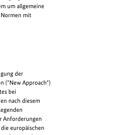
rem um allgemeine
, Normen mit
igung der
n ("New Approach")
es bei
 den nach diesem
dlegenden
er Anforderungen
 die europäischen