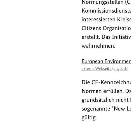
Normungsstellen (
Kommissionsdienstst
interessierten Krei
Citizens Organisati
erstellt. Das Initi
wahrnehmen.
externer
European Environmenta
Link
externe Webseite (englisch)
Die CE-Kennzeichnu
Normen erfüllen. D
grundsätzlich nich
sogenannte "New Leg
gültig.