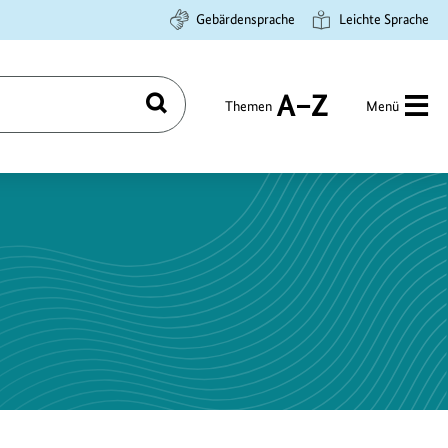
Gebärdensprache
Leichte Sprache
Themen
Menü
Suchen
A
bis
Z