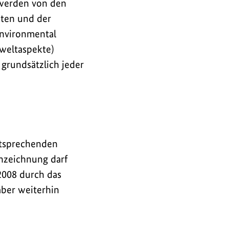
werden von den
aten und der
Environmental
mweltaspekte)
 grundsätzlich jeder
ntsprechenden
nzeichnung darf
2008 durch das
aber weiterhin