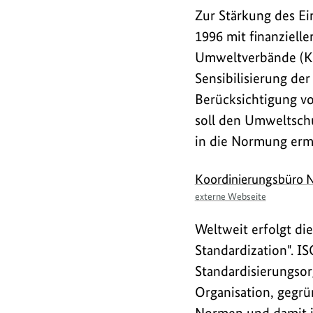
Zur Stärkung des E
1996 mit finanziell
Umweltverbände (KNU
Sensibilisierung der
Berücksichtigung v
soll den Umweltschu
in die Normung er
Link
Koordinierungsbüro 
externe Webseite
Weltweit erfolgt di
Standardization
". I
Standardisierungsorg
Organisation, gegrü
Normen und damit in