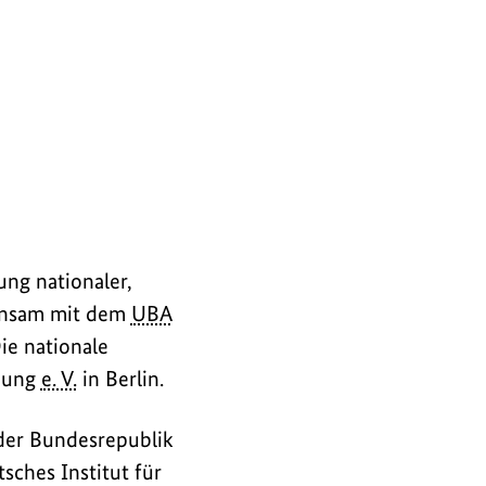
ung nationaler,
insam mit dem
UBA
ie nationale
rmung
e. V.
in Berlin.
der Bundesrepublik
sches Institut für