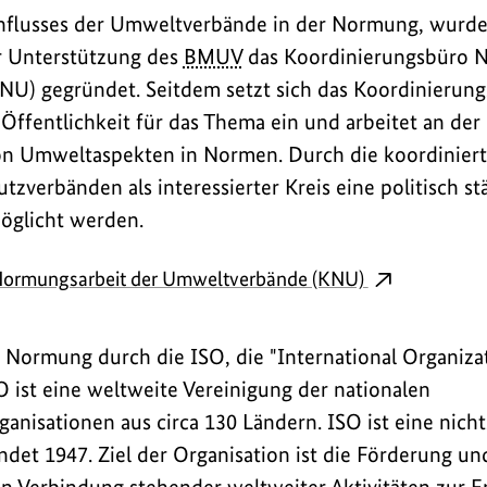
influsses der Umweltverbände in der Normung, wurde
er Unterstützung des
BMUV
das Koordinierungsbüro N
) gegründet. Seitdem setzt sich das Koordinierungs
 Öffentlichkeit für das Thema ein und arbeitet an der
on Umweltaspekten in Normen. Durch die koordinier
tzverbänden als interessierter Kreis eine politisch s
möglicht werden.
Normungsarbeit der Umweltverbände (KNU)
e Normung durch die ISO, die "
International Organiza
SO ist eine weltweite Vereinigung der nationalen
anisationen aus circa 130 Ländern. ISO ist eine nicht
ndet 1947. Ziel der Organisation ist die Förderung u
 Verbindung stehender weltweiter Aktivitäten zur E