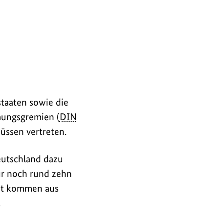
staaten sowie die
mungsgremien (
DIN
ssen vertreten.
eutschland dazu
ur noch rund zehn
ent kommen aus
.