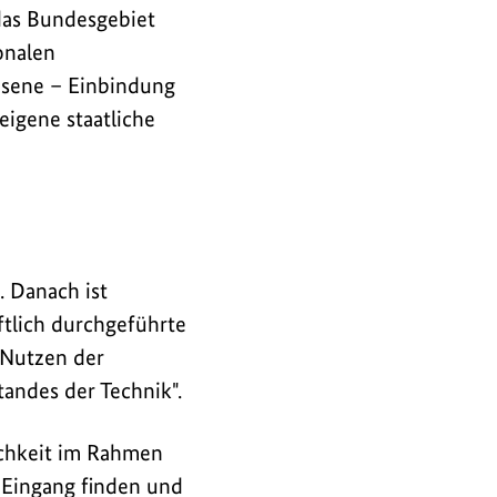
das Bundesgebiet
onalen
hsene – Einbindung
igene staatliche
. Danach ist
ftlich durchgeführte
 Nutzen der
tandes der Technik".
ichkeit im Rahmen
 Eingang finden und