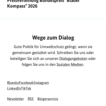
Preisverleihung Bundespreis "Blauer
Kompass" 2026
https://www.bundesumweltministerium.de/VE2920
Wege zum Dialog
Gute Politik für Umweltschutz gelingt, wenn sie
gemeinsam gestaltet wird. Schreiben Sie uns oder
beteiligen Sie sich an unseren
Dialogangeboten
oder
folgen Sie uns in den
Sozialen Medien
.
Social
zur
zur
zur
Bluesky
Facebook
Instagram
Media
Bluesky-
zur
zur
Facebook-
Instagram-
LinkedIn
TikTok
Navigation
Seite
LinkedIn-
TikTok-
Seite
Seite
Newsletter
RSS
Bürgerservice
des
Seite
Seite
des
des
BMUKN
des
des
BMUKN
BMUKN