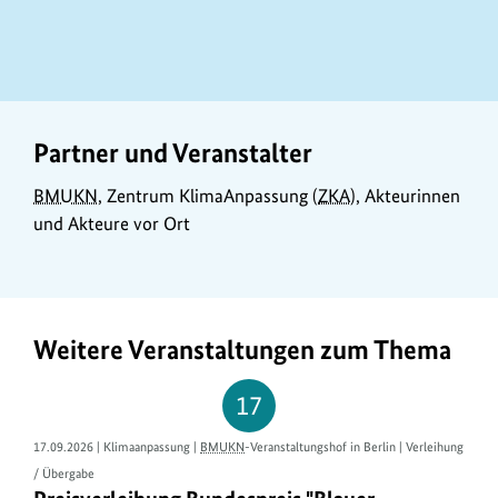
Partner und Veranstalter
BMUKN
, Zentrum KlimaAnpassung (
ZKA
), Akteurinnen
und Akteure vor Ort
Weitere Veranstaltungen zum Thema
17
17.09.2026 | Klimaanpassung |
BMUKN
-Veranstaltungshof in Berlin | Verleihung
/ Übergabe
Preisverleihung Bundespreis "Blauer Kompass" 2