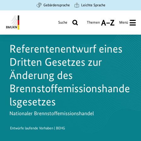
Zum
Zur
Zur
Gebärdensprache
Leichte Sprache
Hauptinhalt
Suche
Hauptnavigation
springen
springen
springen
Suche
Themen
Menü
A
bis
Bundesministerium
Z
für
Referentenentwurf eines
Umwelt,
Klimaschutz,
Dritten Gesetzes zur
Naturschutz
und
Änderung des
nukleare
Brennstoffemissionshande
Sicherheit
lsgesetzes
Nationaler Brennstoffemissionshandel
Entwürfe laufende Vorhaben | BEHG