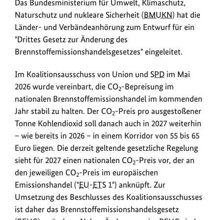
k
Das Bundesministerium für Umwelt, Klimaschutz,
Naturschutz und nukleare Sicherheit (
BMUKN
) hat die
s
Länder- und Verbändeanhörung zum Entwurf für ein
"Drittes Gesetz zur Änderung des
Brennstoffemissionshandelsgesetzes" eingeleitet.
Im Koalitionsausschuss von Union und
SPD
im Mai
2026 wurde vereinbart, die CO
-Bepreisung im
2
nationalen Brennstoffemissionshandel im kommenden
Jahr stabil zu halten. Der CO
-Preis pro ausgestoßener
2
Tonne Kohlendioxid soll danach auch in 2027 weiterhin
– wie bereits in 2026 – in einem Korridor von 55 bis 65
Euro liegen. Die derzeit geltende gesetzliche Regelung
sieht für 2027 einen nationalen CO
-Preis vor, der an
2
den jeweiligen CO
-Preis im europäischen
2
Emissionshandel ("
EU
-
ETS
1") anknüpft. Zur
Umsetzung des Beschlusses des Koalitionsausschusses
ist daher das Brennstoffemissionshandelsgesetz