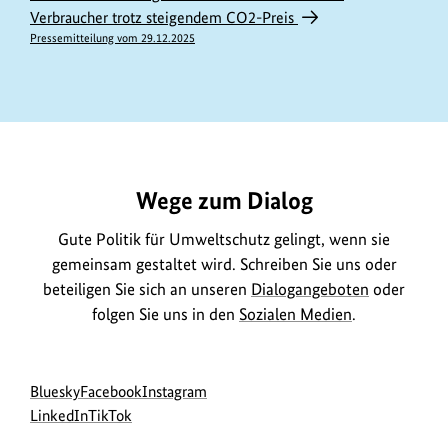
Verbraucher trotz steigendem CO2-Preis
Pressemitteilung vom 29.12.2025
https://www.bundesumweltministerium.de/GE1112
Wege zum Dialog
Gute Politik für Umweltschutz gelingt, wenn sie
gemeinsam gestaltet wird. Schreiben Sie uns oder
beteiligen Sie sich an unseren
Dialogangeboten
oder
folgen Sie uns in den
Sozialen Medien
.
Social
zur
zur
zur
Bluesky
Facebook
Instagram
Media
Bluesky-
zur
zur
Facebook-
Instagram-
LinkedIn
TikTok
Navigation
Seite
LinkedIn-
TikTok-
Seite
Seite