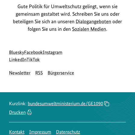
Gute Politik für Umweltschutz gelingt, wenn sie
gemeinsam gestaltet wird. Schreiben Sie uns oder
beteiligen Sie sich an unseren
Dialogangeboten
oder
folgen Sie uns in den
Sozialen Medien
.
Social
zur
zur
zur
Bluesky
Facebook
Instagram
Media
Bluesky-
zur
zur
Facebook-
Instagram-
LinkedIn
TikTok
Navigation
Seite
LinkedIn-
TikTok-
Seite
Seite
Newsletter
RSS
Bürgerservice
des
Seite
Seite
des
des
BMUKN
des
des
BMUKN
BMUKN
BMUKN
BMUKN
Kurzlink:
bundesumweltministerium.de/GE1090
Drucken
Kontakt
Impressum
Datenschutz