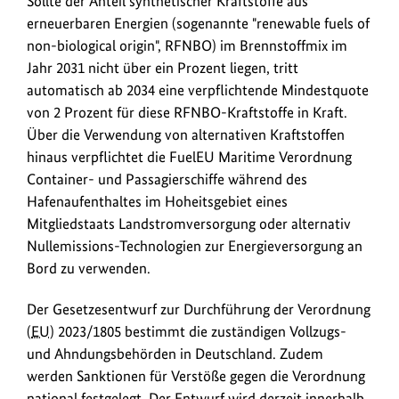
Sollte der Anteil synthetischer Kraftstoffe aus
erneuerbaren Energien (sogenannte "renewable fuels of
non-biological origin", RFNBO) im Brennstoffmix im
Jahr 2031 nicht über ein Prozent liegen, tritt
automatisch ab 2034 eine verpflichtende Mindestquote
von 2 Prozent für diese RFNBO-Kraftstoffe in Kraft.
Über die Verwendung von alternativen Kraftstoffen
hinaus verpflichtet die FuelEU Maritime Verordnung
Container- und Passagierschiffe während des
Hafenaufenthaltes im Hoheitsgebiet eines
Mitgliedstaats Landstromversorgung oder alternativ
Nullemissions-Technologien zur Energieversorgung an
Bord zu verwenden.
Der Gesetzesentwurf zur Durchführung der Verordnung
(
EU
) 2023/1805 bestimmt die zuständigen Vollzugs-
und Ahndungsbehörden in Deutschland. Zudem
werden Sanktionen für Verstöße gegen die Verordnung
national festgelegt. Der Entwurf wird derzeit innerhalb