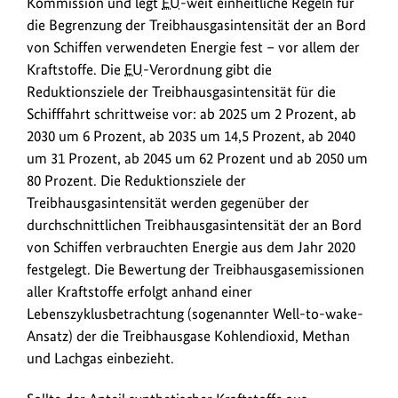
Kommission und legt
EU
-weit einheitliche Regeln für
n
die Begrenzung der Treibhausgasintensität der an Bord
k
von Schiffen verwendeten Energie fest – vor allem der
s
Kraftstoffe. Die
EU
-Verordnung gibt die
Reduktionsziele der Treibhausgasintensität für die
Schifffahrt schrittweise vor: ab 2025 um 2 Prozent, ab
2030 um 6 Prozent, ab 2035 um 14,5 Prozent, ab 2040
um 31 Prozent, ab 2045 um 62 Prozent und ab 2050 um
80 Prozent. Die Reduktionsziele der
Treibhausgasintensität werden gegenüber der
durchschnittlichen Treibhausgasintensität der an Bord
von Schiffen verbrauchten Energie aus dem Jahr 2020
festgelegt. Die Bewertung der Treibhausgasemissionen
aller Kraftstoffe erfolgt anhand einer
Lebenszyklusbetrachtung (sogenannter Well-to-wake-
Ansatz) der die Treibhausgase Kohlendioxid, Methan
und Lachgas einbezieht.