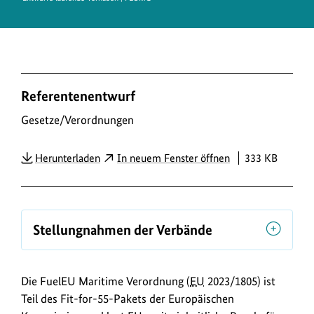
D
Referentenentwurf
o
w
Gesetze/Verordnungen
n
PDF
Herunterladen
In neuem Fenster öffnen
333 KB
l
o
a
d
Stellungnahmen der Verbände
s
/
Die FuelEU Maritime Verordnung (
EU
2023/1805) ist
L
Teil des Fit-for-55-Pakets der Europäischen
i