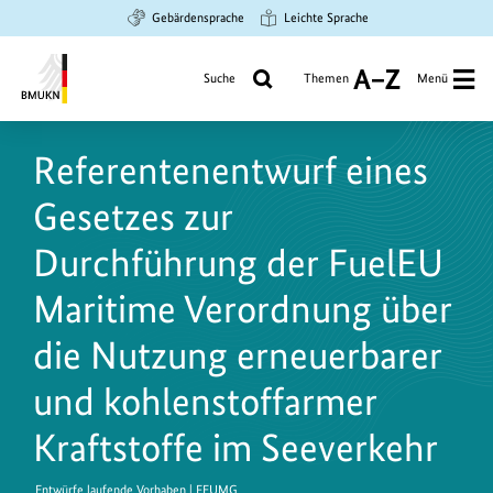
Zum
Zur
Zur
Gebärdensprache
Leichte Sprache
Hauptinhalt
Suche
Hauptnavigation
springen
springen
springen
Suche
Themen
Menü
A
bis
Bundesministerium
Z
für
Referentenentwurf eines
Umwelt,
Klimaschutz,
Gesetzes zur
Naturschutz
und
Durchführung der FuelEU
nukleare
Maritime Verordnung über
Sicherheit
die Nutzung erneuerbarer
und kohlenstoffarmer
Kraftstoffe im Seeverkehr
Entwürfe laufende Vorhaben | FEUMG