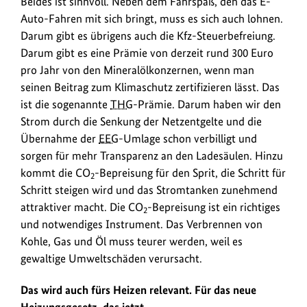
Beides ist sinnvoll. Neben dem Fahrspaß, den das E-
Auto-Fahren mit sich bringt, muss es sich auch lohnen.
Darum gibt es übrigens auch die Kfz-Steuerbefreiung.
Darum gibt es eine Prämie von derzeit rund 300 Euro
pro Jahr von den Mineralölkonzernen, wenn man
seinen Beitrag zum Klimaschutz zertifizieren lässt. Das
ist die sogenannte
THG
-Prämie. Darum haben wir den
Strom durch die Senkung der Netzentgelte und die
Übernahme der
EEG
-Umlage schon verbilligt und
sorgen für mehr Transparenz an den Ladesäulen. Hinzu
kommt die CO
-Bepreisung für den Sprit, die Schritt für
2
Schritt steigen wird und das Stromtanken zunehmend
attraktiver macht. Die CO
-Bepreisung ist ein richtiges
2
und notwendiges Instrument. Das Verbrennen von
Kohle, Gas und Öl muss teurer werden, weil es
gewaltige Umweltschäden verursacht.
Das wird auch fürs Heizen relevant. Für das neue