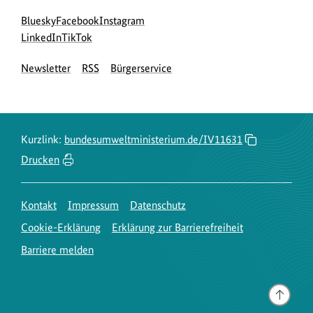
Social
zur
zur
zur
Bluesky
Facebook
Instagram
Media
Bluesky-
zur
zur
Facebook-
Instagram-
LinkedIn
TikTok
Navigation
Seite
LinkedIn-
TikTok-
Seite
Seite
Newsletter
RSS
Bürgerservice
des
Seite
Seite
des
des
BMUKN
des
des
BMUKN
BMUKN
BMUKN
BMUKN
Kurzlink:
bundesumweltministerium.de/IV11631
Drucken
Kontakt
Impressum
Datenschutz
Cookie-Erklärung
Erklärung zur Barrierefreiheit
Barriere melden
Gehe
nach