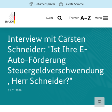
Zum
Zur
Zur
Gebärdensprache
Leichte Sprache
Hauptinhalt
Suche
Hauptnavigation
springen
springen
springen
Suche
Themen
Menü
A
bis
Bundesministerium
Z
für
Interview mit Carsten
Umwelt,
Klimaschutz,
Schneider: "Ist Ihre E-
Naturschutz
und
Auto-Förderung
nukleare
Steuergeldverschwendung
Sicherheit
, Herr Schneider?"
31.01.2026
Urh