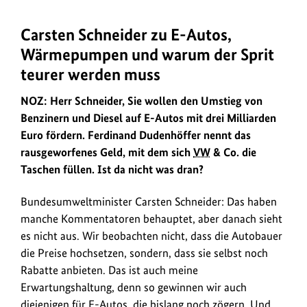
zum
Bild
Carsten Schneider zu E-Autos,
Im
anz
Interview
Wärmepumpen und warum der Sprit
mit
teurer werden muss
der
NOZ
NOZ: Herr Schneider, Sie wollen den Umstieg von
erklärt
Benzinern und Diesel auf E-Autos mit drei Milliarden
Carsten
Euro fördern. Ferdinand Dudenhöffer nennt das
Schneider,
rausgeworfenes Geld, mit dem sich
VW
& Co. die
wie
Taschen füllen. Ist da nicht was dran?
Klimaschutz
pragmatisch
Bundesumweltminister Carsten Schneider: Das haben
gelingt
manche Kommentatoren behauptet, aber danach sieht
–
es nicht aus. Wir beobachten nicht, dass die Autobauer
mit
die Preise hochsetzen, sondern, dass sie selbst noch
E-
Rabatte anbieten. Das ist auch meine
Autos,
Erwartungshaltung, denn so gewinnen wir auch
Wärmepumpen
diejenigen für E-Autos, die bislang noch zögern. Und