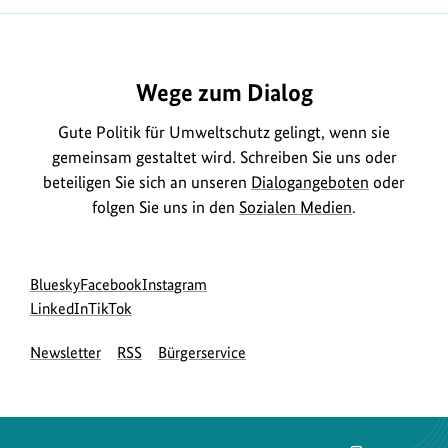
1
https://www.bundesumweltministerium.de/MD2226
Wege zum Dialog
Gute Politik für Umweltschutz gelingt, wenn sie
gemeinsam gestaltet wird. Schreiben Sie uns oder
beteiligen Sie sich an unseren
Dialogangeboten
oder
folgen Sie uns in den
Sozialen Medien
.
Social
zur
zur
zur
Bluesky
Facebook
Instagram
Media
Bluesky-
zur
zur
Facebook-
Instagram-
LinkedIn
TikTok
Navigation
Seite
LinkedIn-
TikTok-
Seite
Seite
Newsletter
RSS
Bürgerservice
des
Seite
Seite
des
des
BMUKN
des
des
BMUKN
BMUKN
BMUKN
BMUKN