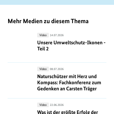
m
n
b
a
f
e
t
o
r
Mehr Medien zu diesem Thema
i
r
i
o
m
n
Unsere
Video
14.07.2026
n
a
f
Umweltschutz-
Unsere Umweltschutz-Ikonen - Teil
Unsere Umweltschutz-Ikonen -
e
t
o
Ikonen
Teil 2
n
i
-
r
z
o
Teil
m
u
2
n
a
Naturschützer
Video
08.07.2026
m
e
mit
Naturschützer mit Herz und Kompas
Naturschützer mit Herz und
t
B
n
Herz
Kompass: Fachkonferenz zum
i
i
und
Gedenken an Carsten Träger
z
o
l
Kompass:
u
n
Fachkonferenz
d
m
e
Was
Video
22.06.2026
zum
a
B
ist
Was ist der größte Erfolg der Umwel
n
Was ist der größte Erfolg der
Gedenken