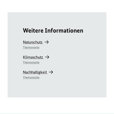
Bild
Bild
Bild
Bild
Bild
Bild
Bild
Bild
anz
anz
anz
anz
anz
anz
anz
anz
Weitere Informationen
Naturschutz
Themenseite
Klimaschutz
Themenseite
Nachhaltigkeit
Themenseite