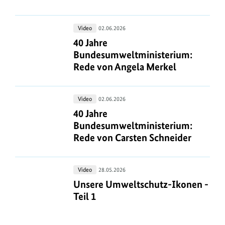
Jubiläum
des
40
Video
02.06.2026
Bundesumweltministeriums
Jahre
40 Jahre Bundesumweltministerium
40 Jahre
Bundesumweltministerium:
Bundesumweltministerium:
Rede
Rede von Angela Merkel
von
Angela
40
Video
02.06.2026
Merkel
Jahre
40 Jahre Bundesumweltministerium:
40 Jahre
Bundesumweltministerium:
Bundesumweltministerium:
Rede
Rede von Carsten Schneider
von
Carsten
Unsere
Video
28.05.2026
Schneider
Umweltschutz-
Unsere Umweltschutz-Ikonen - Teil
Unsere Umweltschutz-Ikonen -
Ikonen
Teil 1
-
Teil