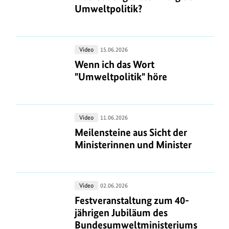
n
i
der
Umweltpolitik?
an
z
z
größte
l
Carsten
u
e
Erfolg
Träger
d
m
i
der
a
Wenn
Video
15.06.2026
B
Umweltpolitik?
g
n
ich
Wenn ich das Wort "Umweltpolitik"
Wenn ich das Wort
i
e
das
"Umweltpolitik" höre
z
l
n
Wort
e
d
"Umweltpolitik"
i
a
höre
Meilensteine
Video
11.06.2026
g
n
aus
Meilensteine aus Sicht der Minister
Meilensteine aus Sicht der
e
z
Sicht
Ministerinnen und Minister
n
e
der
i
Ministerinnen
und
g
Festveranstaltung
Video
02.06.2026
Minister
e
zum
Festveranstaltung zum 40-jährigen
Festveranstaltung zum 40-
n
40-
jährigen Jubiläum des
jährigen
Bundesumweltministeriums