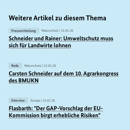
Weitere Artikel zu diesem Thema
Pressemitteilung
Naturschutz |
13.01.26
U
Schneider und Rainer: Umweltschutz muss
r
sich für Landwirte lohnen
h
e
b
Rede
Naturschutz |
13.01.26
U
Carsten Schneider auf dem 10. Agrarkongress
e
r
des BMUKN
r
h
i
e
n
b
Interview
Europa |
13.01.26
U
f
Flasbarth: "Der GAP-Vorschlag der EU-
e
r
o
Kommission birgt erhebliche Risiken"
r
h
r
i
e