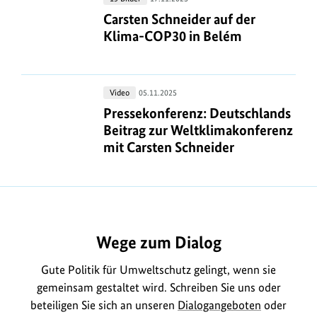
Jochen
Schneider
Carsten Schneider auf der Klima-C
Carsten Schneider auf der
Flasbarth
auf
Klima-COP30 in Belém
der
Klima-
COP30
Pressekonferenz:
Video
05.11.2025
in
Deutschlands
Pressekonferenz: Deutschlands Beit
Pressekonferenz: Deutschlands
Belém
Beitrag
Beitrag zur Weltklimakonferenz
zur
mit Carsten Schneider
Weltklimakonferenz
mit
https://www.bundesumweltministerium.de/MD2291
Carsten
Schneider
Wege zum Dialog
Gute Politik für Umweltschutz gelingt, wenn sie
gemeinsam gestaltet wird. Schreiben Sie uns oder
beteiligen Sie sich an unseren
Dialogangeboten
oder