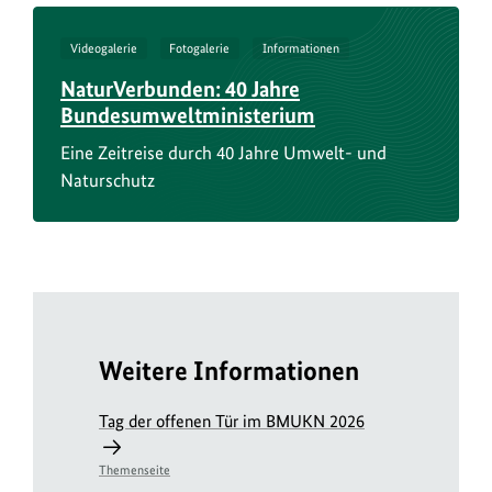
anz
anz
anz
anz
anz
anz
Videogalerie
Fotogalerie
Informationen
NaturVerbunden: 40 Jahre
Bundesumweltministerium
Eine Zeitreise durch 40 Jahre Umwelt- und
Naturschutz
Weitere Informationen
Tag der offenen Tür im BMUKN 2026
Themenseite