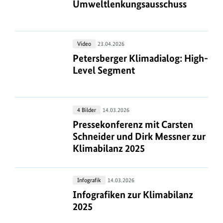
Umweltlenkungsausschuss
Umweltlenkungsausschuss
Petersberger
Video
23.04.2026
Klimadialog:
Petersberger Klimadialog: High-Le
Petersberger Klimadialog: High-
High-
Level Segment
Level
Segment
Pressekonferenz
4 Bilder
14.03.2026
mit
Pressekonferenz mit Carsten Schnei
Pressekonferenz mit Carsten
Carsten
Schneider und Dirk Messner zur
Schneider
Klimabilanz 2025
und
Dirk
Infografiken
Infografik
14.03.2026
Messner
zur
Infografiken zur Klimabilanz 2025
Infografiken zur Klimabilanz
zur
Klimabilanz
2025
Klimabilanz
2025
2025