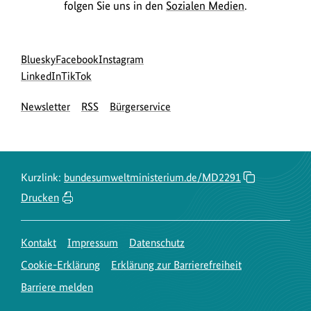
folgen Sie uns in den
Sozialen Medien
.
Social
zur
zur
zur
Bluesky
Facebook
Instagram
Media
Bluesky-
zur
zur
Facebook-
Instagram-
LinkedIn
TikTok
Navigation
Seite
LinkedIn-
TikTok-
Seite
Seite
Newsletter
RSS
Bürgerservice
des
Seite
Seite
des
des
BMUKN
des
des
BMUKN
BMUKN
BMUKN
BMUKN
Kurzlink:
bundesumweltministerium.de/MD2291
Drucken
Kontakt
Impressum
Datenschutz
Cookie-Erklärung
Erklärung zur Barrierefreiheit
Barriere melden