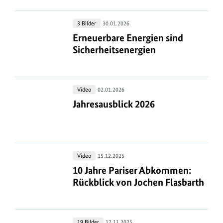
Erneuerbare
3 Bilder
30.01.2026
Energien
Erneuerbare Energien sind Sicherhe
Erneuerbare Energien sind
sind
Sicherheitsenergien
Sicherheitsenergien
Jahresausblick
Video
02.01.2026
2026
Jahresausblick 2026
Jahresausblick 2026
10
Video
15.12.2025
Jahre
10 Jahre Pariser Abkommen: Rückbli
10 Jahre Pariser Abkommen:
Pariser
Rückblick von Jochen Flasbarth
Abkommen:
Rückblick
von
Carsten
19 Bilder
17.11.2025