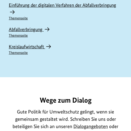
n
Einführung der digitalen Verfahren der Abfallverbringung
h
Themenseite
a
Abfallverbringung
l
Themenseite
t
e
Kreislaufwirtschaft
Themenseite
https://www.bundesumweltministerium.de/ME11790
Wege zum Dialog
Gute Politik für Umweltschutz gelingt, wenn sie
gemeinsam gestaltet wird. Schreiben Sie uns oder
beteiligen Sie sich an unseren
Dialogangeboten
oder