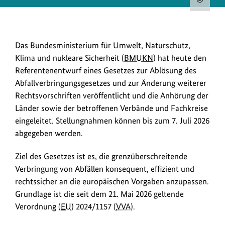
Urh
zum
Bild
Ziel
Das Bundesministerium für Umwelt, Naturschutz,
anz
des
Klima und nukleare Sicherheit (
BMUKN
) hat heute den
Gesetzes
Referentenentwurf eines Gesetzes zur Ablösung des
ist
Abfallverbringungsgesetzes und zur Änderung weiterer
es,
Rechtsvorschriften veröffentlicht und die Anhörung der
die
Länder sowie der betroffenen Verbände und Fachkreise
grenzüberschreitende
eingeleitet. Stellungnahmen können bis zum 7. Juli 2026
Verbringung
abgegeben werden.
von
Abfällen
Ziel des Gesetzes ist es, die grenzüberschreitende
konsequent,
Verbringung von Abfällen konsequent, effizient und
effizient
rechtssicher an die europäischen Vorgaben anzupassen.
und
Grundlage ist die seit dem 21. Mai 2026 geltende
rechtssicher
Verordnung (
EU
) 2024/1157 (
VVA
).
an