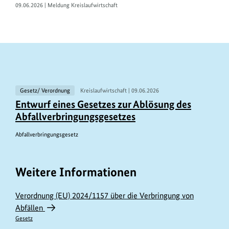
09.06.2026 | Meldung Kreislaufwirtschaft
V
Gesetz/ Verordnung
Kreislaufwirtschaft |
09.06.2026
e
Entwurf eines Gesetzes zur Ablösung des
Abfallverbringungsgesetzes
r
w
Abfallverbringungsgesetz
a
n
Weitere Informationen
d
t
Verordnung (EU) 2024/1157 über die Verbringung von
e
Abfällen
Gesetz
I