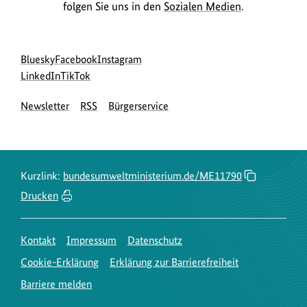
folgen Sie uns in den
Sozialen Medien
.
Social
zur
zur
zur
Bluesky
Facebook
Instagram
Media
Bluesky-
zur
zur
Facebook-
Instagram-
LinkedIn
TikTok
Navigation
Seite
LinkedIn-
TikTok-
Seite
Seite
Newsletter
RSS
Bürgerservice
des
Seite
Seite
des
des
BMUKN
des
des
BMUKN
BMUKN
BMUKN
BMUKN
Kurzlink:
bundesumweltministerium.de/ME11790
Drucken
Kontakt
Impressum
Datenschutz
Cookie-Erklärung
Erklärung zur Barrierefreiheit
Barriere melden