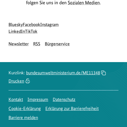
folgen Sie uns in den
Sozialen Medien
.
Social
zur
zur
zur
Bluesky
Facebook
Instagram
Media
Bluesky-
zur
zur
Facebook-
Instagram-
LinkedIn
TikTok
Navigation
Seite
LinkedIn-
TikTok-
Seite
Seite
Newsletter
RSS
Bürgerservice
des
Seite
Seite
des
des
BMUKN
des
des
BMUKN
BMUKN
BMUKN
BMUKN
Kurzlink:
bundesumweltministerium.de/ME11348
Drucken
Kontakt
Impressum
Datenschutz
Cookie-Erklärung
Erklärung zur Barrierefreiheit
Barriere melden