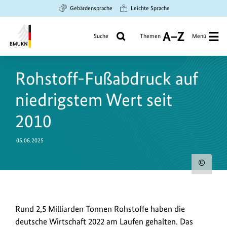
Zum
Zur
Zur
Gebärdensprache
Leichte Sprache
Hauptinhalt
Suche
Hauptnavigation
springen
springen
springen
Suche
Themen
Menü
A
bis
Bundesministerium
Z
für
Rohstoff-Fußabdruck auf
Umwelt,
Klimaschutz,
niedrigstem Wert seit
Naturschutz
und
2010
nukleare
Sicherheit
05.06.2025
Urh
zum
Bild
Rund
Rund 2,5 Milliarden Tonnen Rohstoffe haben die
anz
2,5
deutsche Wirtschaft 2022 am Laufen gehalten. Das