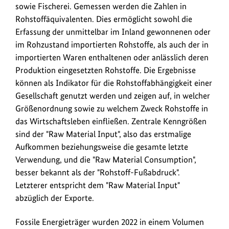
sowie Fischerei. Gemessen werden die Zahlen in
Vorjahr
Rohstoffäquivalenten. Dies ermöglicht sowohl die
und
Erfassung der unmittelbar im Inland gewonnenen oder
der
im Rohzustand importierten Rohstoffe, als auch der in
geringste
importierten Waren enthaltenen oder anlässlich deren
Wert
Produktion eingesetzten Rohstoffe. Die Ergebnisse
seit
können als Indikator für die Rohstoffabhängigkeit einer
2010.
Gesellschaft genutzt werden und zeigen auf, in welcher
Größenordnung sowie zu welchem Zweck Rohstoffe in
das Wirtschaftsleben einfließen. Zentrale Kenngrößen
sind der "Raw Material Input", also das erstmalige
Aufkommen beziehungsweise die gesamte letzte
Verwendung, und die "Raw Material Consumption",
besser bekannt als der "Rohstoff-Fußabdruck".
Letzterer entspricht dem "Raw Material Input"
abzüglich der Exporte.
Fossile Energieträger wurden 2022 in einem Volumen