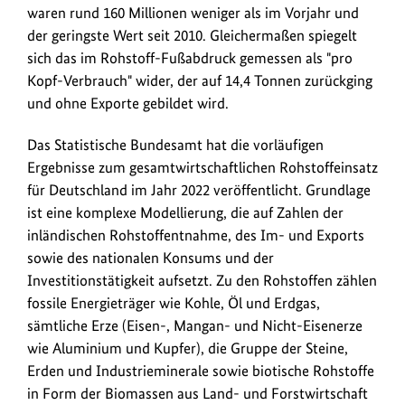
Milliarden
waren rund 160 Millionen weniger als im Vorjahr und
Tonnen
der geringste Wert seit 2010. Gleichermaßen spiegelt
Rohstoffe
sich das im Rohstoff-Fußabdruck gemessen als "pro
haben
Kopf-Verbrauch" wider, der auf 14,4 Tonnen zurückging
die
und ohne Exporte gebildet wird.
deutsche
Wirtschaft
Das Statistische Bundesamt hat die vorläufigen
2022
Ergebnisse zum gesamtwirtschaftlichen Rohstoffeinsatz
am
für Deutschland im Jahr 2022 veröffentlicht. Grundlage
Laufen
ist eine komplexe Modellierung, die auf Zahlen der
gehalten.
inländischen Rohstoffentnahme, des Im- und Exports
Das
sowie des nationalen Konsums und der
waren
Investitionstätigkeit aufsetzt. Zu den Rohstoffen zählen
rund
fossile Energieträger wie Kohle, Öl und Erdgas,
160
sämtliche Erze (Eisen-, Mangan- und Nicht-Eisenerze
Millionen
wie Aluminium und Kupfer), die Gruppe der Steine,
weniger
Erden und Industrieminerale sowie biotische Rohstoffe
als
in Form der Biomassen aus Land- und Forstwirtschaft
im