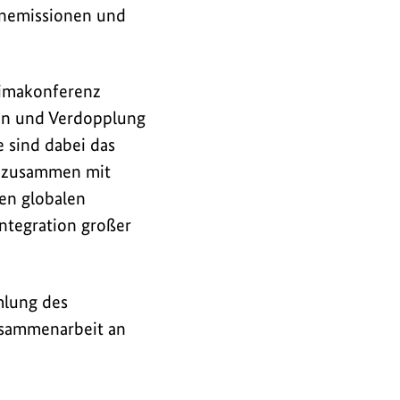
anemissionen und
limakonferenz
ien und Verdopplung
e sind dabei das
m zusammen mit
en globalen
Integration großer
mlung des
usammenarbeit an