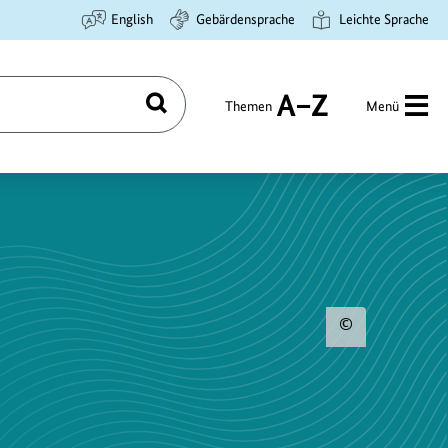
English
Gebärdensprache
Leichte Sprache
Themen
Menü
Suchen
A
bis
Z
Urhebe
zum
Bild
anzeig