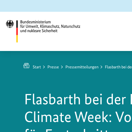
Zum
Zur
Zur
Hauptinhalt
Suche
Hauptnavigation
springen
springen
springen
Bundesministerium
für
Umwelt,
Start
Presse
Pressemitteilungen
Flasbarth bei d
Klimaschutz,
Naturschutz
und
Flasbarth bei der
nukleare
Sicherheit
Climate Week: Vo