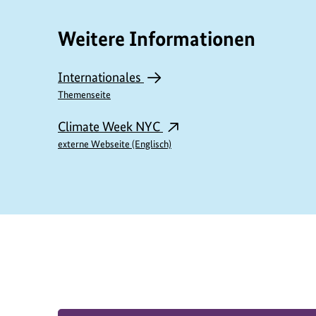
w
Weitere Informationen
a
n
Internationales
d
Themenseite
t
Climate Week NYC
e
externe Webseite (Englisch)
I
n
h
https://www.bundesumweltministerium.de/P
a
l
t
e