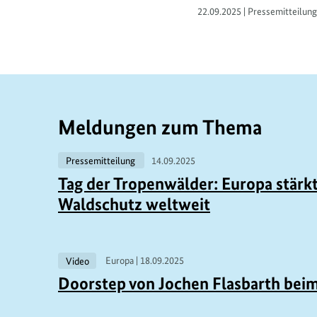
22.09.2025 | Pressemitteilung
Meldungen zum Thema
Pressemitteilung
14.09.2025
Tag der Tropenwälder: Europa stärk
Waldschutz weltweit
V
Video
Europa |
18.09.2025
Doorstep von Jochen Flasbarth be
e
r