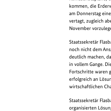
Rande
kommen, die Erderw
der
am Donnerstag eine
UN
-
vertagt, zugleich ab
Generalversammlung
November vorzuleg
die
New
Staatssekretär Flas
York
noch nicht dem Ans
Climate
deutlich machen, da
Week
in vollem Gange. D
statt,
eine
Fortschritte waren 
der
erfolgreich an Lösu
zentralen
wirtschaftlichen Ch
Veranstaltungen
der
Staatssekretär Flas
internationalen
organisierten Lösun