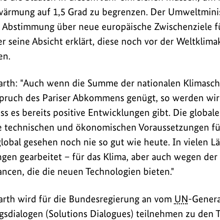
ärmung auf 1,5 Grad zu begrenzen. Der Umweltminis
 Abstimmung über neue europäische Zwischenziele fü
er seine Absicht erklärt, diese noch vor der Weltklim
en.
barth: "Auch wenn die Summe der nationalen Klimasc
pruch des Pariser Abkommens genügt, so werden wir
ss es bereits positive Entwicklungen gibt. Die global
ie technischen und ökonomischen Voraussetzungen fü
global gesehen noch nie so gut wie heute. In vielen L
ngen gearbeitet – für das Klima, aber auch wegen de
ancen, die die neuen Technologien bieten."
barth wird für die Bundesregierung an vom
UN
-Genera
gsdialogen (Solutions Dialogues) teilnehmen zu den