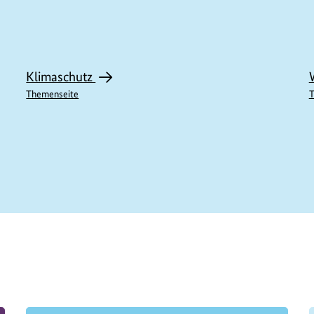
Klimaschutz
Themenseite
T
M11467