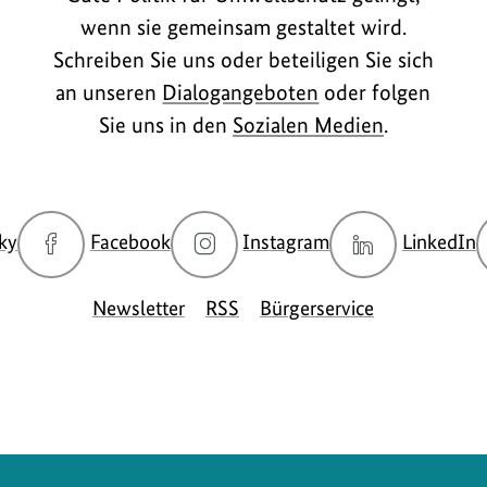
wenn sie gemeinsam gestaltet wird.
Schreiben Sie uns oder beteiligen Sie sich
an unseren
Dialogangeboten
oder folgen
Sie uns in den
Sozialen Medien
.
zur
zur
zur
z
ky
Facebook
Instagram
LinkedIn
Bluesky-
Facebook-
Instagram-
L
Seite
Seite
Seite
S
Newsletter
RSS
Bürgerservice
des
des
des
d
BMUKN
BMUKN
BMUKN