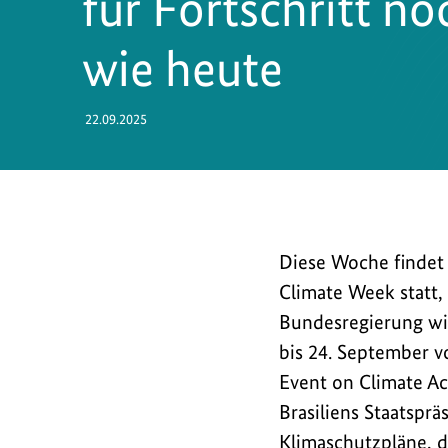
für Fortschritt no
wie heute
22.09.2025
Diese
Diese Woche findet
Woche
Climate Week statt, 
findet
Bundesregierung wir
in
bis 24. September v
New
Event on Climate Ac
York
Brasiliens Staatspr
am
Klimaschutzpläne, d