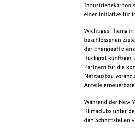
Klimapolitik.
Industriedekarboni
Staatssekretär
einer Initiative für
Jochen
Flasbarth
Wichtiges Thema in
vertritt
beschlossenen Ziel
die
der Energieeffizien
Bundesregierung.
Rückgrat künftiger
Partnern für die ko
Netzausbau voranzut
Anteile erneuerbare
Während der New Yo
Klimaclubs unter d
den Schnittstellen v