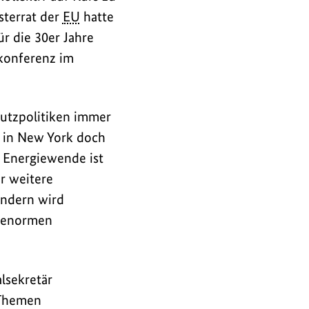
terrat der
EU
hatte
r die 30er Jahre
akonferenz im
hutzpolitiken immer
 in New York doch
e Energiewende ist
r weitere
ändern wird
r enormen
lsekretär
 Themen