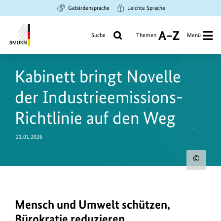
Zum
Zur
Zur
Gebärdensprache
Leichte Sprache
Hauptinhalt
Suche
Hauptnavigation
springen
springen
springen
Suche
Themen
Menü
A
bis
Bundesministerium
Z
für
Kabinett bringt Novelle
Umwelt,
Klimaschutz,
der Industrieemissions-
Naturschutz
und
Richtlinie auf den Weg
nukleare
Sicherheit
21.01.2026
Urh
zum
Bild
Mensch und Umwelt schützen,
Das
anz
Kabinett
Bürokratie reduzieren,