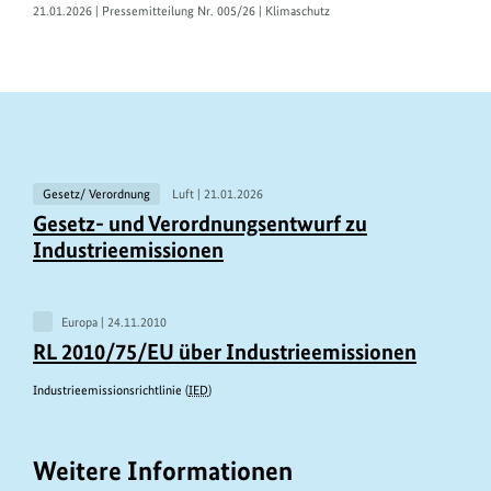
21.01.2026 | Pressemitteilung Nr. 005/26 | Klimaschutz
V
Gesetz/ Verordnung
Luft |
21.01.2026
e
Gesetz- und Verordnungsentwurf zu
Industrieemissionen
r
w
a
Europa |
24.11.2010
n
RL 2010/75/EU über Industrieemissionen
d
Industrieemissionsrichtlinie (
IED
)
t
e
Weitere Informationen
I