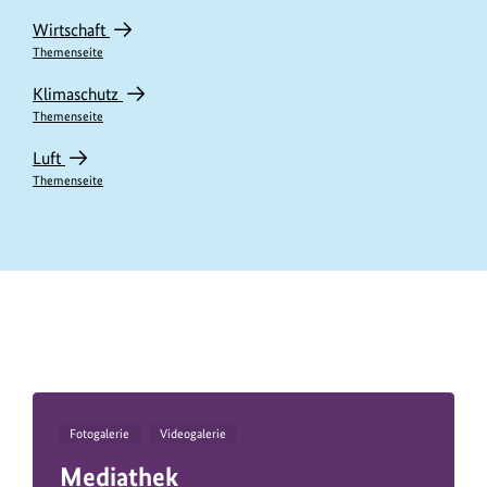
n
Wirtschaft
h
Themenseite
a
Klimaschutz
l
Themenseite
t
Luft
e
Themenseite
https://www.bundesumweltministerium.de/PM11620
Fotogalerie
Videogalerie
Mediathek