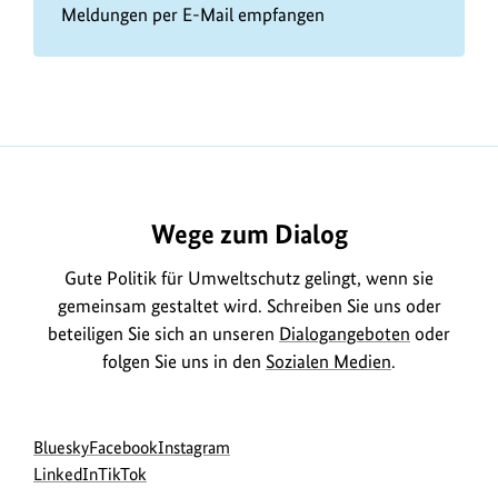
Meldungen per E-Mail empfangen
Wege zum Dialog
Gute Politik für Umweltschutz gelingt, wenn sie
gemeinsam gestaltet wird. Schreiben Sie uns oder
beteiligen Sie sich an unseren
Dialogangeboten
oder
folgen Sie uns in den
Sozialen Medien
.
Social
zur
zur
zur
Bluesky
Facebook
Instagram
Media
Bluesky-
zur
zur
Facebook-
Instagram-
LinkedIn
TikTok