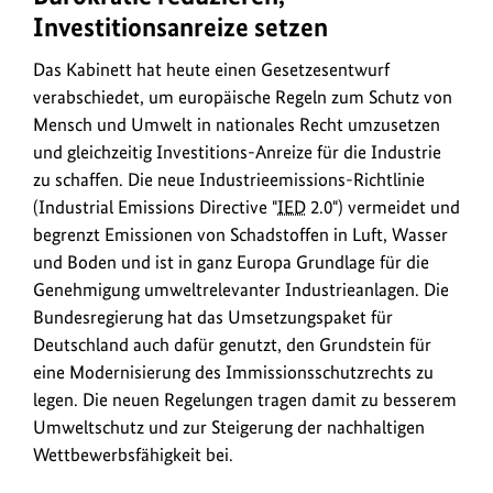
hat
Investitionsanreize setzen
einen
Gesetzesentwurf
Das Kabinett hat heute einen Gesetzesentwurf
verabschiedet,
verabschiedet, um europäische Regeln zum Schutz von
um
Mensch und Umwelt in nationales Recht umzusetzen
europäische
und gleichzeitig Investitions-Anreize für die Industrie
Regeln
zu schaffen. Die neue Industrieemissions-Richtlinie
zum
(Industrial Emissions Directive "
IED
2.0") vermeidet und
Schutz
begrenzt Emissionen von Schadstoffen in Luft, Wasser
von
und Boden und ist in ganz Europa Grundlage für die
Mensch
Genehmigung umweltrelevanter Industrieanlagen. Die
und
Bundesregierung hat das Umsetzungspaket für
Umwelt
Deutschland auch dafür genutzt, den Grundstein für
in
eine Modernisierung des Immissionsschutzrechts zu
nationales
legen. Die neuen Regelungen tragen damit zu besserem
Recht
Umweltschutz und zur Steigerung der nachhaltigen
umzusetzen
Wettbewerbsfähigkeit bei.
und
gleichzeitig