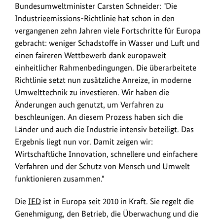
Bundesumweltminister Carsten Schneider: "Die
Investitions-
Industrieemissions-Richtlinie hat schon in den
Anreize
vergangenen zehn Jahren viele Fortschritte für Europa
für
gebracht: weniger Schadstoffe in Wasser und Luft und
die
einen faireren Wettbewerb dank europaweit
Industrie
einheitlicher Rahmenbedingungen. Die überarbeitete
zu
Richtlinie setzt nun zusätzliche Anreize, in moderne
schaffen.
Umwelttechnik zu investieren. Wir haben die
Änderungen auch genutzt, um Verfahren zu
beschleunigen. An diesem Prozess haben sich die
Länder und auch die Industrie intensiv beteiligt. Das
Ergebnis liegt nun vor. Damit zeigen wir:
Wirtschaftliche Innovation, schnellere und einfachere
Verfahren und der Schutz von Mensch und Umwelt
funktionieren zusammen."
Die
IED
ist in Europa seit 2010 in Kraft. Sie regelt die
Genehmigung, den Betrieb, die Überwachung und die