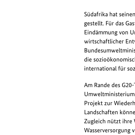
Vielfalt,
Meeresschutz
Südafrika hat seinen
und
gestellt. Für das G
Kreislaufwirtschaft.
Eindämmung von Umw
wirtschaftlicher En
Bundesumweltminist
die sozioökonomisc
international für so
Am Rande des G20-T
Umweltministerium
Projekt zur Wiederh
Landschaften können
Zugleich nützt ihre
Wasserversorgung v