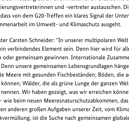
ierungsvertreterinnen und -vertreter austauschen. D
, dass von dem G20-Treffen ein klares Signal der Unte
ammenarbeit im Umwelt- und Klimaschutz ausgeht.
r Carsten Schneider: "In unserer multipolaren Welt
in verbindendes Element sein. Denn hier wird für alle
n oder gemeinsam gewinnen. Internationale Zusamme
n. Denn unsere gemeinsamen Lebensgrundlagen hänge
akte Meere mit gesunden Fischbeständen; Böden, die a
können; Wälder, die als grüne Lunge der ganzen Wel
 nennen. Wir haben gezeigt, was wir erreichen könne
 wie beim neuen Meeresnaturschutzabkommen, das i
 den anderen großen Aufgaben unserer Zeit, vom Klim
ikvermüllung, ist die Suche nach gemeinsamen globa