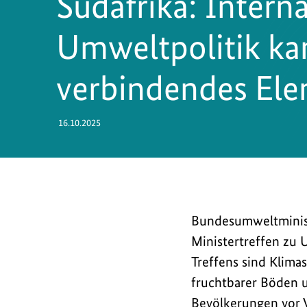
Südafrika: Intern
Umweltpolitik ka
verbindendes Ele
16.10.2025
Bundesumweltministe
Bundesumweltminist
Schneider
Ministertreffen zu 
nimmt
Treffens sind Klimas
am
fruchtbarer Böden 
G20-
Bevölkerungen vor 