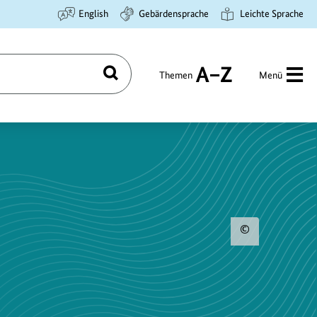
English
Gebärdensprache
Leichte Sprache
Themen
Menü
Suchen
A
bis
Z
Urhebe
zum
Bild
anzeig