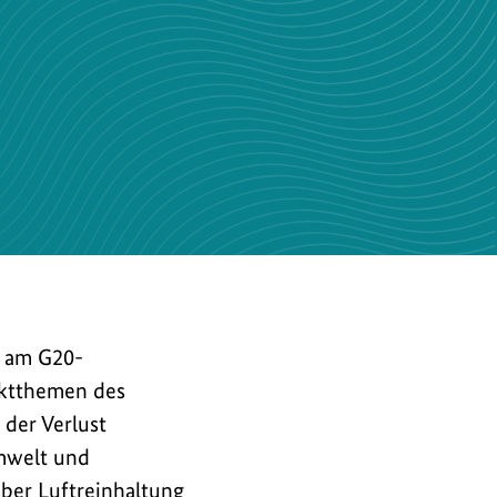
r am G20-
nktthemen des
 der Verlust
Umwelt und
ber Luftreinhaltung