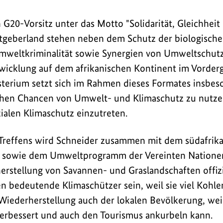
 G20-Vorsitz unter das Motto "Solidarität, Gleichheit
astgeberland stehen neben dem Schutz der biologischen
eltkriminalität sowie Synergien von Umweltschut
twicklung auf dem afrikanischen Kontinent im Vorder
erium setzt sich im Rahmen dieses Formates insbeso
hen Chancen von Umwelt- und Klimaschutz zu nutze
zialen Klimaschutz einzutreten.
reffens wird Schneider zusammen mit dem südafrik
 sowie dem Umweltprogramm der Vereinten Natione
erstellung von Savannen- und Graslandschaften offizie
 bedeutende Klimaschützer sein, weil sie viel Kohlen
 Wiederherstellung auch der lokalen Bevölkerung, weil
erbessert und auch den Tourismus ankurbeln kann.