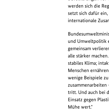
Ministertreffen
werden sich die Reg
zu
setzt sich dafür ein
Umwelt-
internationale Zus
und
Klimapolitik
Bundesumweltministe
in
und Umweltpolitik e
Kapstadt
gemeinsam verliere
teil.
alle stärker mache
Schwerpunktthemen
stabiles Klima; int
des
Menschen ernähren 
Treffens
wenige Beispiele zu
sind
Klimaschutz,
zusammenarbeiten –
Erhalt
tritt. Und auch bei
der
Einsatz gegen Plast
biologischen
Mühe wert."