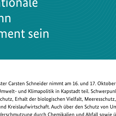
ationale
nn
ment sein
r
er Carsten Schneider nimmt am 16. und 17. Oktobe
Umwelt- und Klimapolitik in Kapstadt teil. Schwerpu
chutz, Erhalt der biologischen Vielfalt, Meeresschutz,
und Kreislaufwirtschaft. Auch über den Schutz von 
Verschmutzung durch Chemikalien und Abfall sowie ü