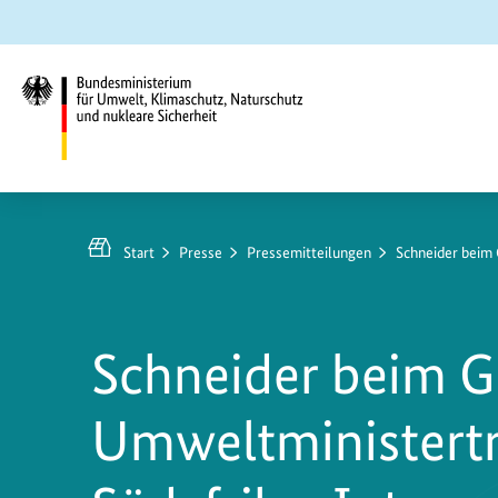
Zum
Zur
Zur
Hauptinhalt
Suche
Hauptnavigation
springen
springen
springen
Bundesministerium
für
Umwelt,
Start
Presse
Pressemitteilungen
Schneider beim 
Klimaschutz,
Naturschutz
und
Schneider beim G
nukleare
Sicherheit
Umweltministertr