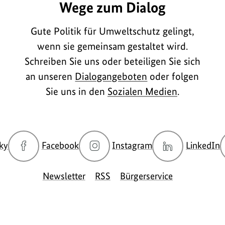
Wege zum Dialog
Gute Politik für Umweltschutz gelingt,
wenn sie gemeinsam gestaltet wird.
Schreiben Sie uns oder beteiligen Sie sich
an unseren
Dialogangeboten
oder folgen
Sie uns in den
Sozialen Medien
.
zur
zur
zur
z
ky
Facebook
Instagram
LinkedIn
Bluesky-
Facebook-
Instagram-
L
Seite
Seite
Seite
S
Newsletter
RSS
Bürgerservice
des
des
des
d
BMUKN
BMUKN
BMUKN