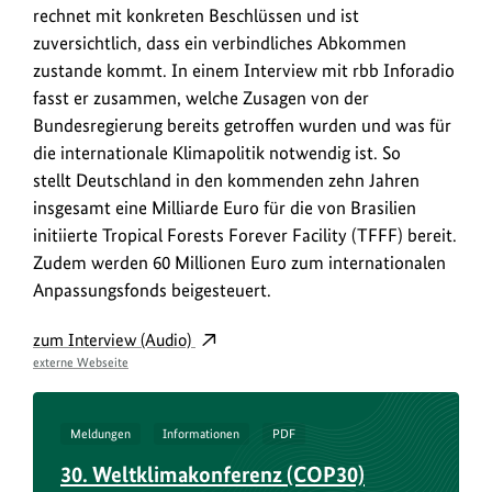
in
rechnet mit konkreten Beschlüssen und ist
Belém
zuversichtlich, dass ein verbindliches Abkommen
neigt
zustande kommt. In einem Interview mit rbb Inforadio
sich
fasst er zusammen, welche Zusagen von der
offiziell
Bundesregierung bereits getroffen wurden und was für
dem
die internationale Klimapolitik notwendig ist. So
Ende.
stellt Deutschland in den kommenden zehn Jahren
Umweltstaatssekretär
insgesamt eine Milliarde Euro für die von Brasilien
Jochen
initiierte Tropical Forests Forever Facility (TFFF) bereit.
Flasbarth
Zudem werden 60 Millionen Euro zum internationalen
rechnet
Anpassungsfonds beigesteuert.
mit
konkreten
zum Interview (Audio)
Beschlüssen
externe Webseite
und
ist
zuversichtlich,
Meldungen
Informationen
PDF
dass
30. Weltklimakonferenz (COP30)
ein