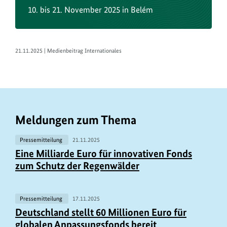
10. bis 21. November 2025 in Belém
verbindliches
Abkommen
zustande
kommt.
21.11.2025 | Medienbeitrag Internationales
Meldungen zum Thema
Pressemitteilung
21.11.2025
Eine Milliarde Euro für innovativen Fonds
zum Schutz der Regenwälder
Pressemitteilung
17.11.2025
Deutschland stellt 60 Millionen Euro für
globalen Anpassungsfonds bereit