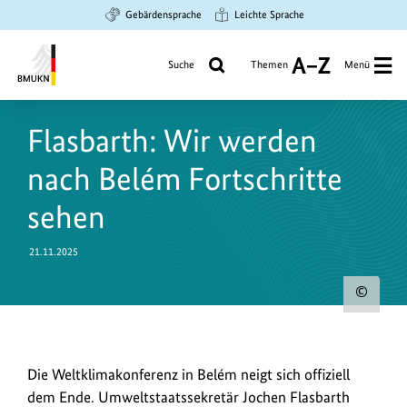
Zum
Zur
Zur
Gebärdensprache
Leichte Sprache
Hauptinhalt
Suche
Hauptnavigation
springen
springen
springen
Suche
Themen
Menü
A
bis
Bundesministerium
Z
für
Flasbarth: Wir werden
Umwelt,
Klimaschutz,
nach Belém Fortschritte
Naturschutz
und
sehen
nukleare
Sicherheit
21.11.2025
Urh
zum
Bild
Die
Die Weltklimakonferenz in Belém neigt sich offiziell
anz
Weltklimakonferenz
dem Ende. Umweltstaatssekretär Jochen Flasbarth