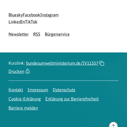
Social
zur
zur
zur
Bluesky
Facebook
Instagram
Media
Bluesky-
zur
zur
Facebook-
Instagram-
LinkedIn
TikTok
Navigation
Seite
LinkedIn-
TikTok-
Seite
Seite
Newsletter
RSS
Bürgerservice
des
Seite
Seite
des
des
BMUKN
des
des
BMUKN
BMUKN
BMUKN
BMUKN
Kurzlink:
bundesumweltministerium.de/IV11557
Drucken
Kontakt
Impressum
Datenschutz
Cookie-Erklärung
Erklärung zur Barrierefreiheit
Barriere melden
Gehe