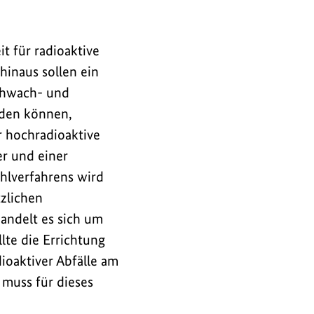
t für radioaktive
hinaus sollen ein
schwach- und
rden können,
r hochradioaktive
er und einer
hlverfahrens wird
tzlichen
handelt es sich um
lte die Errichtung
ioaktiver Abfälle am
 muss für dieses