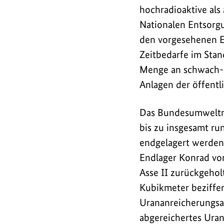
des
hochradioaktive als 
Nationalen
Nationalen Entsorg
Entsorgungsprogram
den vorgesehenen E
für
Zeitbedarfe im Sta
radioaktive
Menge an schwach- 
Abfälle
Anlagen der öffentl
(
NaPro
).
Das Bundesumweltmi
bis zu insgesamt ru
endgelagert werden 
Endlager Konrad vor
Asse II zurückgehol
Kubikmeter beziffer
Urananreicherungsan
abgereichertes Uran