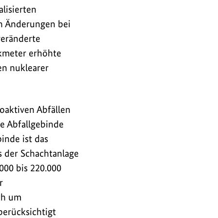
lisierten
n Änderungen bei
veränderte
kmeter erhöhte
en nuklearer
aktiven Abfällen
e Abfallgebinde
inde ist das
s der Schachtanlage
000 bis 220.000
r
ch um
berücksichtigt