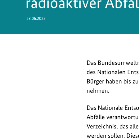
radioaktiver Abfäl
23.06.2025
Das
Das Bundesumweltm
Bundesumweltminist
des Nationalen Ents
(
BMUKN
)
Bürger haben bis z
beteiligt
nehmen.
die
Öffentlichkeit
Das Nationale Entso
an
Abfälle verantwortun
der
Verzeichnis, das all
Aktualisierung
werden sollen. Dies