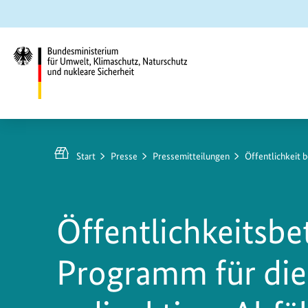
Zum
Zur
Zur
Hauptinhalt
Suche
Hauptnavigation
springen
springen
springen
Bundesministerium
für
Umwelt,
Start
Presse
Pressemitteilungen
Öffentlichkeit 
Klimaschutz,
Naturschutz
und
Öffentlichkeitsbe
nukleare
Sicherheit
Programm für die