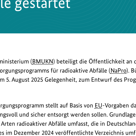
le gestartet
inisterium (
BMUKN
) beteiligt die Öffentlichkeit an
erium
orgungsprogramms für radioaktive Abfälle (
NaPro
). 
um 5. August 2025 Gelegenheit, zum Entwurf des Pro
rgungsprogramm stellt auf Basis von
EU
-Vorgaben da
gsvoll und sicher entsorgt werden sollen. Grundlage i
e Arten radioaktiver Abfälle umfasst, die in Deutschla
es im Dezember 2024 veröffentlichte Verzeichnis umf