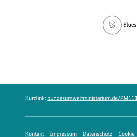
Social
Blues
Media
Navigation
Kurzlink:
bundesumweltministerium.de/PM11
Kontakt
Impressum
Datenschutz
Cookie-