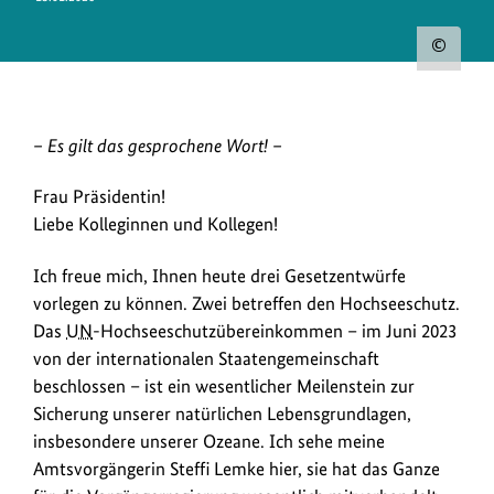
Urh
zum
Bild
Carsten
– Es gilt das gesprochene Wort! –
anz
Schneider
Frau Präsidentin!
hat
das
Liebe Kolleginnen und Kollegen!
UN
-
Ich freue mich, Ihnen heute drei Gesetzentwürfe
Hochseeschutzübereinkommen
vorlegen zu können. Zwei betreffen den Hochseeschutz.
im
Bundestag
Das
UN
-Hochseeschutzübereinkommen – im Juni 2023
vorgelegt.
von der internationalen Staatengemeinschaft
Das
beschlossen – ist ein wesentlicher Meilenstein zur
Übereinkommen
Sicherung unserer natürlichen Lebensgrundlagen,
ist
insbesondere unserer Ozeane. Ich sehe meine
ein
Amtsvorgängerin Steffi Lemke hier, sie hat das Ganze
wesentlicher