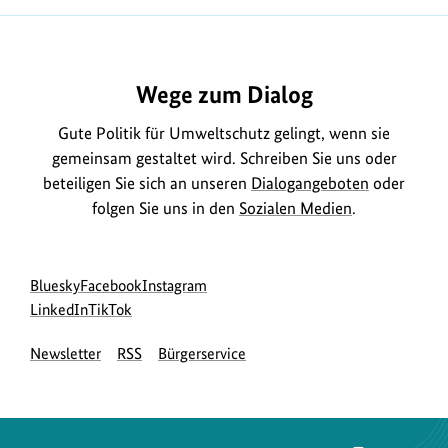
Wege zum Dialog
Gute Politik für Umweltschutz gelingt, wenn sie
gemeinsam gestaltet wird. Schreiben Sie uns oder
beteiligen Sie sich an unseren
Dialogangeboten
oder
folgen Sie uns in den
Sozialen Medien
.
Social
zur
zur
zur
Bluesky
Facebook
Instagram
Media
Bluesky-
zur
zur
Facebook-
Instagram-
LinkedIn
TikTok
Navigation
Seite
LinkedIn-
TikTok-
Seite
Seite
Newsletter
RSS
Bürgerservice
des
Seite
Seite
des
des
BMUKN
des
des
BMUKN
BMUKN
BMUKN
BMUKN