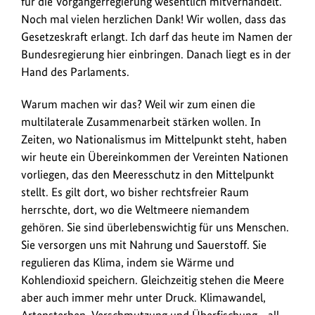
für die Vorgängerregierung wesentlich mitverhandelt.
Meilenstein
Noch mal vielen herzlichen Dank! Wir wollen, dass das
zur
Gesetzeskraft erlangt. Ich darf das heute im Namen der
Sicherung
Bundesregierung hier einbringen. Danach liegt es in der
unserer
Hand des Parlaments.
natürlichen
Lebensgrundlagen,
Warum machen wir das? Weil wir zum einen die
insbesondere
multilaterale Zusammenarbeit stärken wollen. In
unserer
Zeiten, wo Nationalismus im Mittelpunkt steht, haben
Ozeane.
wir heute ein Übereinkommen der Vereinten Nationen
vorliegen, das den Meeresschutz in den Mittelpunkt
stellt. Es gilt dort, wo bisher rechtsfreier Raum
herrschte, dort, wo die Weltmeere niemandem
gehören. Sie sind überlebenswichtig für uns Menschen.
Sie versorgen uns mit Nahrung und Sauerstoff. Sie
regulieren das Klima, indem sie Wärme und
Kohlendioxid speichern. Gleichzeitig stehen die Meere
aber auch immer mehr unter Druck. Klimawandel,
Artensterben, Verschmutzung und Überfischung - all