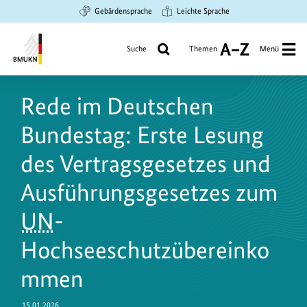
Zum
Zur
Zur
Gebärdensprache
Leichte Sprache
Hauptinhalt
Suche
Hauptnavigation
springen
springen
springen
Suche
Themen
Menü
A
bis
Bundesministerium
Z
für
Rede im Deutschen
Umwelt,
Klimaschutz,
Bundestag: Erste Lesung
Naturschutz
und
des Vertragsgesetzes und
nukleare
Ausführungsgesetzes zum
Sicherheit
UN
-
Hochseeschutzübereinko
mmen
15.01.2026