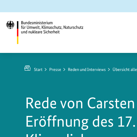
Zum
Zur
Zur
Hauptinhalt
Suche
Hauptnavigation
springen
springen
springen
Bundesministerium
für
Umwelt,
Start
Presse
Reden und Interviews
Übersicht all
Klimaschutz,
Naturschutz
und
Rede von Carsten
nukleare
Sicherheit
Eröffnung des 17.