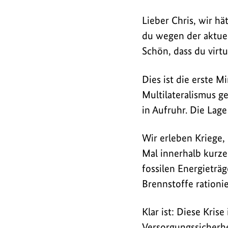
zeigt
die
Lieber Chris, wir hä
Schwächen
du wegen der aktuell
fossiler
Schön, dass du virtu
Energien
–
Dies ist die erste 
und
Multilateralismus ge
erhöht
in Aufruhr. Die Lage 
den
Druck
Wir erleben Kriege,
für
Mal innerhalb kurzer
mehr
fossilen Energieträg
erneuerbare
Brennstoffe rationi
Energien.
Klar ist: Diese Krise
Versorgungssicherh