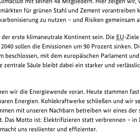
r Klimaclub mit seinen 48 Mitgliedern. Hier zeigen wi
märkten für grünen Stahl und Zement vorantreiben k
karbonisierung zu nutzen – und Risiken gemeinsam a
 der erste klimaneutrale Kontinent sein. Die
EU
-Ziele
 2040 sollen die Emissionen um 90 Prozent sinken. Di
m beschlossen, mit dem europäischen Parlament und 
 zentrale Säule bleibt dabei ein starker und verlässli
ben wir die Energiewende voran. Heute stammen fast
baren Energien. Kohlekraftwerke schließen und wir 
men mit unseren Nachbarn betreiben wir eines der s
 Das Motto ist: Elektrifizieren statt verbrennen – in 
acht uns resilienter und effizienter.