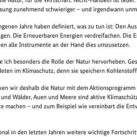
die Natur, für die Wirtschaft. Nicht-Handeln ist teuer
ssung zunehmend schwieriger – und irgendwann unmö
genen Jahre haben definiert, was zu tun ist: Den Auss
gen. Die Erneuerbaren Energien verdreifachen. Die E
en alle Instrumente an der Hand dies umzusetzen.
te ich besonders die Rolle der Natur hervorheben. 
eten im Klimaschutz, denn sie speichern Kohlenstoff
ken wir deshalb die Natur mit dem Aktionsprogramm 
 und Wälder, Auen und Meere sind aktive Klimaschütz
e machen – und zum Beispiel wie vereinbart die Ent
onal in den letzten Jahren weitere wichtige Fortschri