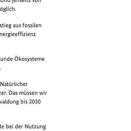
. Und jenseits von
glich.
tieg aus fossilen
nergieeffizienz
Gesunde Ökosysteme
.
Natürlicher
er. Das müssen wir
waldung bis 2030
tte bei der Nutzung