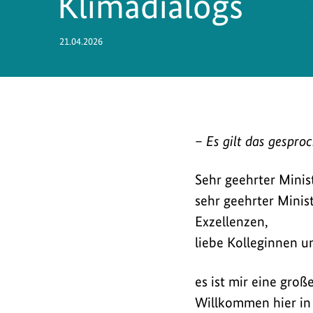
Klimadialogs
21.04.2026
Beim
– Es gilt das gespro
Klimadialog
in
Sehr geehrter Mini
Berlin
sehr geehrter Minis
betont
Exzellenzen,
Carsten
liebe Kolleginnen u
Schneider:
Die
es ist mir eine gro
Energiekrise
Willkommen hier in 