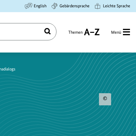
English
Gebärdensprache
Leichte Sprache
Themen
Menü
Suchen
A
bis
Z
madialogs
Urhebe
zum
Bild
anzeig